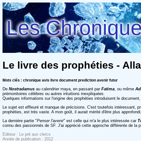
Les Chroniques
Le livre des prophéties - All
Mots clés : chronique avis livre document prediction avenir futur
De
Nostradamus
au calendrier maya, en passant par
Fatima
, ou même
Ado
prémonitoires célèbres ou autres intuitions inexpliquées.
Quelques informations sur l'origine des prophéties introduisent le document, s
Le sujet est effleuré et manque de précisions. C'est toutefois intéressant, 
prophéties, est très vaste. A mon goût, il aurait mérité d'être plus approfon
La dernière partie "
Penser l'avenir
" est celle qui m'a le plus intéressée car
T
connu des passionnés de SF. J'ai apprécié cette approche différente de la pr
Editeur : Le pré aux clercs
Année de publication : 2012