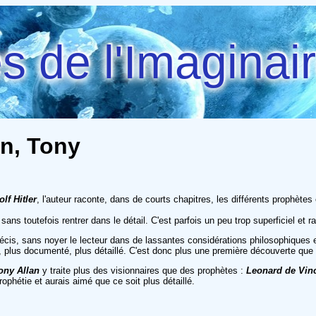
 de l'Imaginai
an, Tony
lf Hitler
, l'auteur raconte, dans de courts chapitres, les différents prophète
ans toutefois rentrer dans le détail. C'est parfois un peu trop superficiel et 
précis, sans noyer le lecteur dans de lassantes considérations philosophiques e
di, plus documenté, plus détaillé. C'est donc plus une première découverte que p
ony Allan
y traite plus des visionnaires que des prophètes :
Leonard de Vin
ophétie et aurais aimé que ce soit plus détaillé.