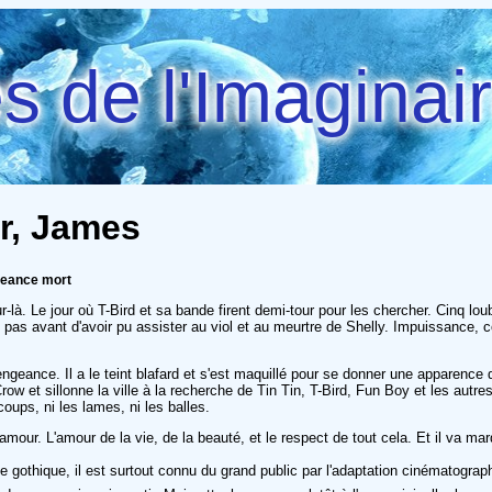
 de l'Imaginai
r, James
geance mort
ur-là. Le jour où T-Bird et sa bande firent demi-tour pour les chercher. Cinq l
 mais pas avant d'avoir pu assister au viol et au meurtre de Shelly. Impuissanc
geance. Il a le teint blafard et s'est maquillé pour se donner une apparence d
ow et sillonne la ville à la recherche de Tin Tin, T-Bird, Fun Boy et les autres
coups, ni les lames, ni les balles.
mour. L'amour de la vie, de la beauté, et le respect de tout cela. Et il va ma
e gothique, il est surtout connu du grand public par l'adaptation cinématograph