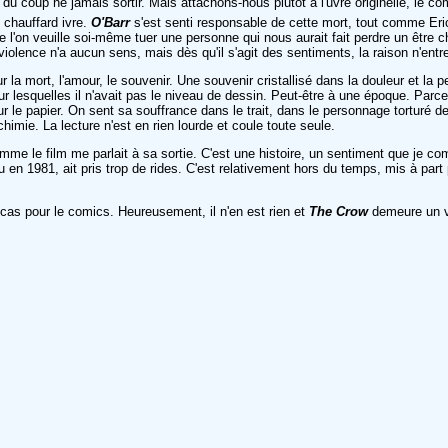
du coup ne jamais sortir. Mais attachons-nous plutôt à l'uvre originelle, le c
n chauffard ivre.
O'Barr
s'est senti responsable de cette mort, tout comme Eric 
 l'on veuille soi-même tuer une personne qui nous aurait fait perdre un être
 violence n'a aucun sens, mais dès qu'il s'agit des sentiments, la raison n'ent
a mort, l'amour, le souvenir. Une souvenir cristallisé dans la douleur et la p
our lesquelles il n'avait pas le niveau de dessin. Peut-être à une époque. Parc
re sur le papier. On sent sa souffrance dans le trait, dans le personnage tortur
chimie. La lecture n'est en rien lourde et coule toute seule.
me le film me parlait à sa sortie. C'est une histoire, un sentiment que je com
en 1981, ait pris trop de rides. C'est relativement hors du temps, mis à part
e cas pour le comics. Heureusement, il n'en est rien et
The Crow
demeure un v