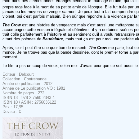
mort dans des circonstances étranges pendant le tournage du film, qui faillit 
propre rage face à la mort de sa petite amie de l'époque. Elle fut tuée par u
jamais eu les moyens de venger sa mort. Je peux tout à fait comprendre que
violent, oui c'est parfois malsain. Bien sûr que répondre à la violence par la
The Crow
est une histoire de vengeance mais c'est aussi une métaphore sur l
accompagne cette version intégrale et définitive : il y a certaines scènes p
trait colle parfaitement à l'histoire et au sentiment qu'il a voulu retranscri
citant des poèmes de
Baudelaire
, mais tout ça est pour moi une parfaite al
Après, c'est peut-être une question de ressenti.
The Crow
me parle, tout com
monde. Je ne trouve pas que la bande dessinée, dont le premier tome a paru 
moment.
Le film a pris un coup de vieux, selon moi. J'avais peur que ce soit aussi l
Editeur : Delcourt
Collection : Contrebande
Année de publication : 2012
Année de 1e publication VO : 1981
Nombre de pages : 272
ISBN 13 : 978-2-7560-2343-4
ISBN 10 / ASIN : 2756035122
Prix : 17,95
Devise : €