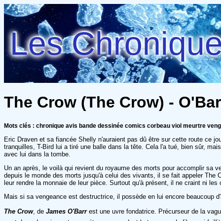
Les Chroniques
The Crow (The Crow) - O'Bar
Mots clés : chronique avis bande dessinée comics corbeau viol meurtre ven
Eric Draven et sa fiancée Shelly n'auraient pas dû être sur cette route ce jo
tranquilles, T-Bird lui a tiré une balle dans la tête. Cela l'a tué, bien sûr,
avec lui dans la tombe.
Un an après, le voilà qui revient du royaume des morts pour accomplir sa ven
depuis le monde des morts jusqu'à celui des vivants, il se fait appeler The Cr
leur rendre la monnaie de leur pièce. Surtout qu'à présent, il ne craint ni les 
Mais si sa vengeance est destructrice, il possède en lui encore beaucoup d'a
The Crow
, de
James O'Barr
est une uvre fondatrice. Précurseur de la vagu