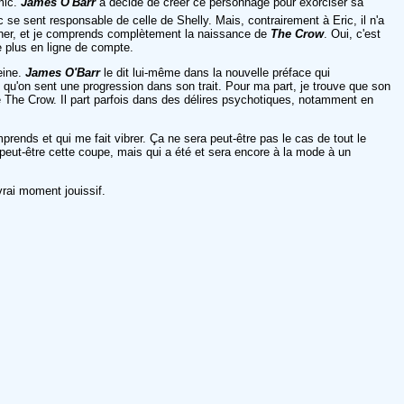
omic.
James O'Barr
a décidé de créer ce personnage pour exorciser sa
se sent responsable de celle de Shelly. Mais, contrairement à Eric, il n'a
 cher, et je comprends complètement la naissance de
The Crow
. Oui, c'est
re plus en ligne de compte.
eine.
James O'Barr
le dit lui-même dans la nouvelle préface qui
e qu'on sent une progression dans son trait. Pour ma part, je trouve que son
é de The Crow. Il part parfois dans des délires psychotiques, notamment en
prends et qui me fait vibrer. Ça ne sera peut-être pas le cas de tout le
 peut-être cette coupe, mais qui a été et sera encore à la mode à un
rai moment jouissif.