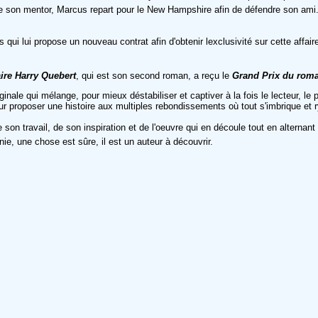
de son mentor, Marcus repart pour le New Hampshire afin de défendre son ami. 
 qui lui propose un nouveau contrat afin d'obtenir lexclusivité sur cette affair
faire Harry Quebert
, qui est son second roman, a reçu le
Grand Prix du roma
le qui mélange, pour mieux déstabiliser et captiver à la fois le lecteur, le pol
 proposer une histoire aux multiples rebondissements où tout s'imbrique et r
e son travail, de son inspiration et de l'oeuvre qui en découle tout en alternan
ie, une chose est sûre, il est un auteur à découvrir.