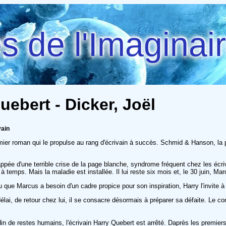
 de l'Imaginai
Quebert - Dicker, Joël
vain
mier roman qui le propulse au rang d'écrivain à succès. Schmid & Hanson, la 
appée d'une terrible crise de la page blanche, syndrome fréquent chez les éc
temps. Mais la maladie est installée. Il lui reste six mois et, le 30 juin, Marcu
que Marcus a besoin d'un cadre propice pour son inspiration, Harry l'invite à
 délai, de retour chez lui, il se consacre désormais à préparer sa défaite. L
in de restes humains, l'écrivain Harry Quebert est arrêté. Daprès les premiers