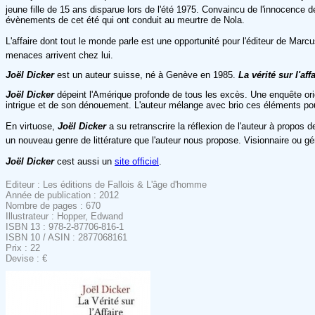
jeune fille de 15 ans disparue lors de l'été 1975. Convaincu de l'innocence 
évènements de cet été qui ont conduit au meurtre de Nola.
L'affaire dont tout le monde parle est une opportunité pour l'éditeur de Marcus
menaces arrivent chez lui.
Joël Dicker
est un auteur suisse, né à Genève en 1985.
La vérité sur l'af
Joël Dicker
dépeint l'Amérique profonde de tous les excès. Une enquête origina
intrigue et de son dénouement. L'auteur mélange avec brio ces éléments pour
En virtuose,
Joël Dicker
a su retranscrire la réflexion de l'auteur à propos d
un nouveau genre de littérature que l'auteur nous propose. Visionnaire ou gén
Joël Dicker
cest aussi un
site officiel
.
Editeur : Les éditions de Fallois & L'âge d'homme
Année de publication : 2012
Nombre de pages : 670
Illustrateur : Hopper, Edwand
ISBN 13 : 978-2-87706-816-1
ISBN 10 / ASIN : 2877068161
Prix : 22
Devise : €