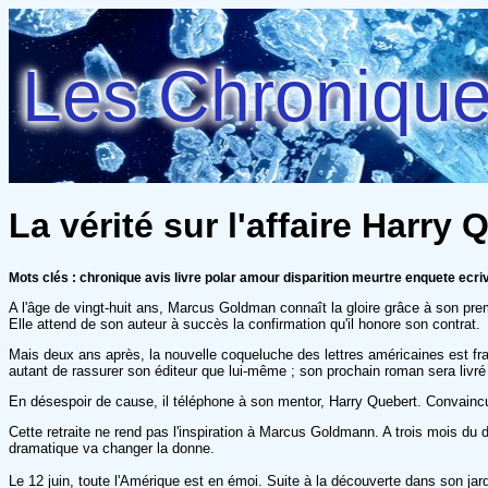
Les Chroniques
La vérité sur l'affaire Harry 
Mots clés : chronique avis livre polar amour disparition meurtre enquete ecri
A l'âge de vingt-huit ans, Marcus Goldman connaît la gloire grâce à son pre
Elle attend de son auteur à succès la confirmation qu'il honore son contrat.
Mais deux ans après, la nouvelle coqueluche des lettres américaines est fr
autant de rassurer son éditeur que lui-même ; son prochain roman sera livré à 
En désespoir de cause, il téléphone à son mentor, Harry Quebert. Convaincu 
Cette retraite ne rend pas l'inspiration à Marcus Goldmann. A trois mois du
dramatique va changer la donne.
Le 12 juin, toute l'Amérique est en émoi. Suite à la découverte dans son jard