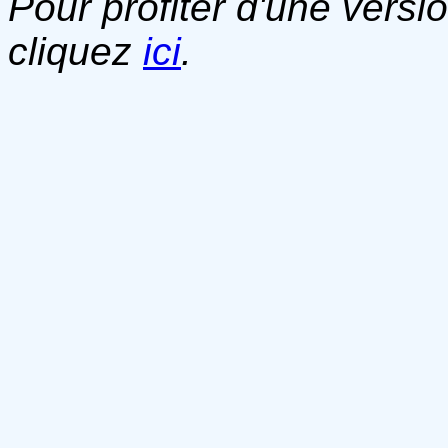
Pour profiter d'une versi
cliquez
ici
.