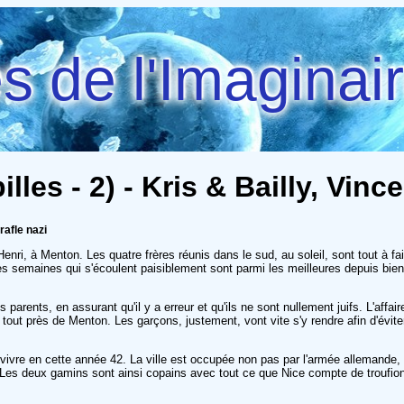
 de l'Imaginai
lles - 2) - Kris & Bailly, Vinc
rafle nazi
Henri, à Menton. Les quatre frères réunis dans le sud, au soleil, sont tout à f
Les semaines qui s'écoulent paisiblement sont parmi les meilleures depuis bie
 parents, en assurant qu'il y a erreur et qu'ils ne sont nullement juifs. L'aff
 tout près de Menton. Les garçons, justement, vont vite s'y rendre afin d'évite
on vivre en cette année 42. La ville est occupée non pas par l'armée allemand
fo. Les deux gamins sont ainsi copains avec tout ce que Nice compte de troufio