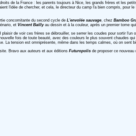
droits de la France : les parents toujours à Nice, les grands frères et les pe
ient l'idée de chercher, et cela, le directeur du camp l'a bien compris, pour l
sortie concomitante du second cycle de
L'envolée sauvage
, chez
Bamboo Gr
énario, et
Vincent Bailly
au dessin et à la couleur, après un premier tome qu
plaisir de voir ces frères se débrouiller, se serrer les coudes pour sortir l'
nouvelle fois de toute beauté, avec des couleurs le plus souvent chaudes qui
chose. La tension est omniprésente, même dans les temps calmes, où on sent b
site. Bravo aux auteurs et aux éditions
Futuropolis
de proposer ce nouveau m