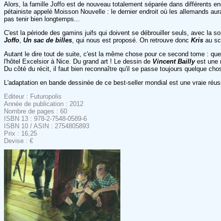
Alors, la famille Joffo est de nouveau totalement séparée dans différents en
pétainiste appelé Moisson Nouvelle : le dernier endroit où les allemands aura
pas tenir bien longtemps...
C'est la période des gamins juifs qui doivent se débrouiller seuls, avec la 
Joffo
,
Un sac de billes
, qui nous est proposé. On retrouve donc
Kris
au sc
Autant le dire tout de suite, c'est la même chose pour ce second tome : quel 
l'hôtel Excelsior à Nice. Du grand art ! Le dessin de
Vincent Bailly
est une 
Du côté du récit, il faut bien reconnaître qu'il se passe toujours quelque 
L'adaptation en bande dessinée de ce best-seller mondial est une vraie réus
Editeur : Futuropolis
Année de publication : 2012
Nombre de pages : 60
ISBN 13 : 978-2-7548-0589-6
ISBN 10 / ASIN : 2754805893
Prix : 16,25
Devise : €