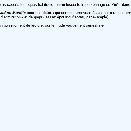
de bras cassés loufoques habituels, parmi lesquels le personnage du Pin's, da
Nadine Monfils
pour ces détails qui donnent une vraie épaisseur à un personna
 d'admiration - et de gags - assez époustouflantes, par exemple).
r un bon moment de lecture, sur le mode vaguement surréaliste.