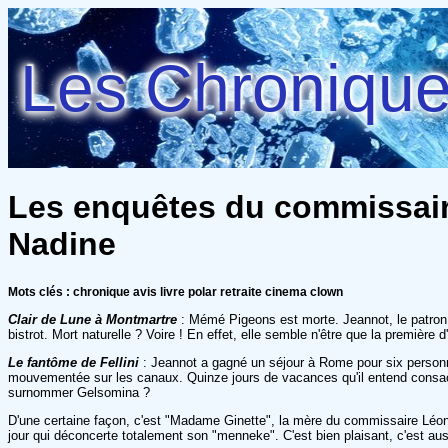
Les Chroniques
Les enquêtes du commissaire
Nadine
Mots clés : chronique avis livre polar retraite cinema clown
Clair de Lune à Montmartre
: Mémé Pigeons est morte. Jeannot, le patron du
bistrot. Mort naturelle ? Voire ! En effet, elle semble n'être que la premièr
Le fantôme de Fellini
: Jeannot a gagné un séjour à Rome pour six personne
mouvementée sur les canaux. Quinze jours de vacances qu'il entend consacr
surnommer Gelsomina ?
D'une certaine façon, c'est "Madame Ginette", la mère du commissaire Léon,
jour qui déconcerte totalement son "menneke". C'est bien plaisant, c'est aus