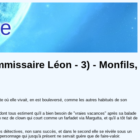
re
issaire Léon - 3) - Monfils,
aite où elle vivait, en est bouleversé, comme les autres habitués de son
dont tous estiment qu'il a bien besoin de "vraies vacances" après sa balade
au nez de clown qui court comme un farfadet via Margutta, et qu'il a tôt fait de
es détectives, non sans succès, et dans le second elle se révèle sous un
ersonnage qui jusqu'à présent ne servait guère que de faire-valoir.