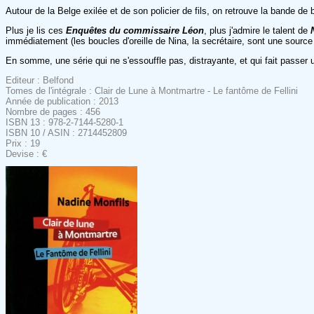
Autour de la Belge exilée et de son policier de fils, on retrouve la bande 
Plus je lis ces
Enquêtes du commissaire Léon
, plus j'admire le talent de
immédiatement (les boucles d'oreille de Nina, la secrétaire, sont une source
En somme, une série qui ne s'essouffle pas, distrayante, et qui fait passe
Editeur : Belfond
Tomes de l'intégrale : Clair de Lune à Montmartre - Le fantôme de Fellini
Année de publication : 2013
Nombre de pages : 456
ISBN 13 : 978-2-7144-5280-1
ISBN 10 / ASIN : 2714452809
Prix : 19
Devise : €