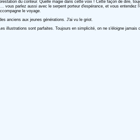
e prestation du conteur. Quelle magie dans cette voix ! Cette façon de dire, tou
.. vous parlez aussi avec le serpent porteur d'espérance, et vous entendez l'
e accompagne le voyage.
 des anciens aux jeunes générations. J'ai vu le griot.
s illustrations sont parfaites. Toujours en simplicité, on ne s'éloigne jamais 