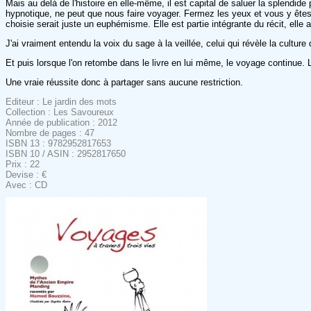
Mais au delà de l'histoire en elle-même, il est capital de saluer la splendid
hypnotique, ne peut que nous faire voyager. Fermez les yeux et vous y êtes.
choisie serait juste un euphémisme. Elle est partie intégrante du récit, ell
J'ai vraiment entendu la voix du sage à la veillée, celui qui révèle la culture
Et puis lorsque l'on retombe dans le livre en lui même, le voyage continue. Le
Une vraie réussite donc à partager sans aucune restriction.
Editeur : Le jardin des mots
Collection : Les Savoureux
Année de publication : 2012
Nombre de pages : 47
ISBN 13 : 9782952817653
ISBN 10 / ASIN : 2952817650
Prix : 22
Devise : €
Avec : CD