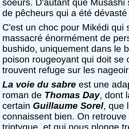
soeurs. D'autant que Musashi s
de pêcheurs qui a été dévasté p
C'est un choc pour Mikédi qui
massacré énormément de pers
bushido, uniquement dans le bu
poison rougeoyant qui doit se c
trouvent refuge sur les nageo
La voie du sabre
est une adap
roman de
Thomas Day
, dont 
certain
Guillaume Sorel
, que
connaissent bien. On retrouve 
triptyque, et qui nous plonge 