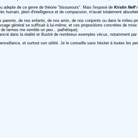
eu adepte de ce genre de théorie "bisounours". Mais l'exposé de
Kristin Neff
m
très humain, plein d'intelligence et de compassion, m'avait totalement absorbé
os parents, de nos enfants, de nos amis, de nos conjoints ou dans le milieu p
age général se suffisait à lui-même, et ces propositions concrètes de mise en
e de larmes me semble un peu... pathétique).
en ancré dans la réalité et illustré de nombreux exemples vécus, notamment par
nveillance, et surtout son utilité. Je le conseille sans hésiter à toutes les pe