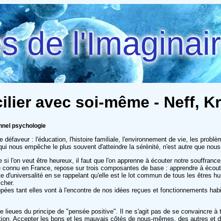
 de l'Imaginai
lier avec soi-même - Neff, Kr
nnel psychologie
défaveur : l'éducation, l'histoire familiale, l'environnement de vie, les probl
 qui nous empêche le plus souvent d'atteindre la sérénité, n'est autre que no
 que si l'on veut être heureux, il faut que l'on apprenne à écouter notre souff
eu connu en France, repose sur trois composantes de base : apprendre à écout
exte d'universalité en se rappelant qu'elle est le lot commun de tous les êtres 
cher.
ées tant elles vont à l'encontre de nos idées reçues et fonctionnements habituel
ieues du principe de "pensée positive". Il ne s'agit pas de se convaincre à t
ptation. Accepter les bons et les mauvais côtés de nous-mêmes, des autres et d