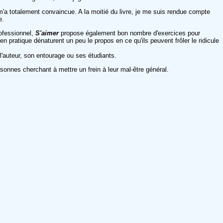
'a totalement convaincue. A la moitié du livre, je me suis rendue compte
e.
rofessionnel,
S'aimer
propose également bon nombre d'exercices pour
 pratique dénaturent un peu le propos en ce qu'ils peuvent frôler le ridicule
 l'auteur, son entourage ou ses étudiants.
rsonnes cherchant à mettre un frein à leur mal-être général.