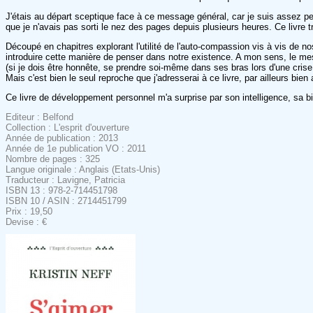
J'étais au départ sceptique face à ce message général, car je suis assez p
que je n'avais pas sorti le nez des pages depuis plusieurs heures. Ce livre 
Découpé en chapitres explorant l'utilité de l'auto-compassion vis à vis de n
introduire cette manière de penser dans notre existence. A mon sens, le mess
(si je dois être honnête, se prendre soi-même dans ses bras lors d'une cris
Mais c'est bien le seul reproche que j'adresserai à ce livre, par ailleurs bi
Ce livre de développement personnel m'a surprise par son intelligence, sa bie
Editeur : Belfond
Collection : L'esprit d'ouverture
Année de publication : 2013
Année de 1e publication VO : 2011
Nombre de pages : 325
Langue originale : Anglais (Etats-Unis)
Traducteur : Lavigne, Patricia
ISBN 13 : 978-2-714451798
ISBN 10 / ASIN : 2714451799
Prix : 19,50
Devise : €