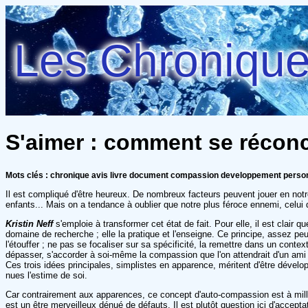
Les Chroniques
S'aimer : comment se réconci
Mots clés : chronique avis livre document compassion developpement perso
Il est compliqué d'être heureux. De nombreux facteurs peuvent jouer en notre 
enfants... Mais on a tendance à oublier que notre plus féroce ennemi, celui
Kristin Neff
s'emploie à transformer cet état de fait. Pour elle, il est clair
domaine de recherche ; elle la pratique et l'enseigne. Ce principe, assez p
l'étouffer ; ne pas se focaliser sur sa spécificité, la remettre dans un cont
dépasser, s'accorder à soi-même la compassion que l'on attendrait d'un ami 
Ces trois idées principales, simplistes en apparence, méritent d'être développ
nues l'estime de soi.
Car contrairement aux apparences, ce concept d'auto-compassion est à mille l
est un être merveilleux dénué de défauts. Il est plutôt question ici d'acce