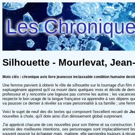
Les Chroniques
Silhouette - Mourlevat, Jean
Mots clés : chronique avis livre jeunesse inclassable condition humaine des
Une femme parvient à obtenir le rôle de silhouette sur le tournage d'un film
septuagénaire apprend qu'il va mourir dans quelques mois et décide de demand
professeur et y rencontre une logeuse pas comme les autres ; les vacances s
respecte le bon usage de la langue française va apprendre à ses dépens que 
va pousser ce dernier à révéler sa vraie personnalité à sa famille ; une fem
Voici le sujet de neuf des dix textes qui composent l'excellent recueil de
Je
nouvelles à chute, qu'il dote ainsi d'un dénouement global surprenant.
J'ai apprécié chacune de ces nouvelles pour son thème et sa construction. E
animés des meilleures intentions, ses personnages sont implacablement broy
souvent pouvoir lui échapper mais, maligne, elle parviendra toujours à récup