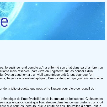
re
ces, lorsqu'il se rend compte qu'il a enfermé son chat dans sa chambre ; un
llante mais réservée, part vivre en Angleterre sur les conseils d'un
 rêve au cauchemar ; un vieil excentrique prêt à tout pour que l'on
re, toujours à la même réplique ; l'amour d'un petit garçon pour son oncle
 de la jolie pirouette que nous offre l'auteur pour clore ce recueil de
 thématique de l'imprévisibilité et de la cruauté de l'existence. Globalement
sonnage encapuchonné que l'on retrouve dans les contes bretons : on croit
core que pour les lecteurs, que la chute de ces "nouvelles à chute" est la