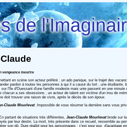
 de l'Imaginai
-Claude
tin vengeance meurtre
 mettant en scène son acteur préféré ; un ado panique, sur le trajet des vacan
er pardon à toutes les personnes à qui il a causé du tort ; une étudiante, bri
ur l'île d'Ouessant d'une famille modeste mais unie passent en une minute du
chacun a ses obsessions ; un acteur de talent est victime d'un trou de mémoi
me doit trouver une raison de vivre, après le décès de son époux.
an-Claude Mourlevat
. Impossible de vous résumer la dernière sans vous priver
n partant de situations très différentes,
Jean-Claude Mourlevat
brode sur la
és par leur destin. La mort, très présente dans ce recueil, ressemble au per
érer son dû. Dure réalité pour les personnages : c'est pour eux, d'avantage en