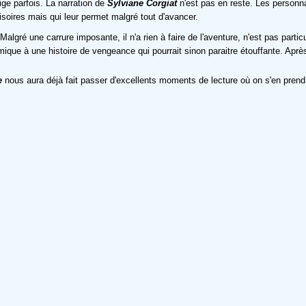
ige parfois. La narration de
Sylviane Corgiat
n'est pas en reste. Les personnag
risoires mais qui leur permet malgré tout d'avancer.
gré une carrure imposante, il n'a rien à faire de l'aventure, n'est pas particul
ique à une histoire de vengeance qui pourrait sinon paraitre étouffante. Après, 
e
nous aura déjà fait passer d'excellents moments de lecture où on s'en prend