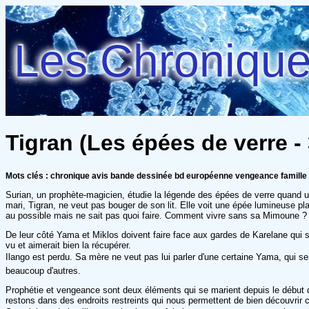
Les Chroniques
Tigran (Les épées de verre - 
Mots clés : chronique avis bande dessinée bd européenne vengeance famille
Surian, un prophète-magicien, étudie la légende des épées de verre quand un tr
mari, Tigran, ne veut pas bouger de son lit. Elle voit une épée lumineuse pla
au possible mais ne sait pas quoi faire. Comment vivre sans sa Mimoune ? Il 
De leur côté Yama et Miklos doivent faire face aux gardes de Karelane qui s
vu et aimerait bien la récupérer.
Ilango est perdu. Sa mère ne veut pas lui parler d'une certaine Yama, qui sera
beaucoup d'autres.
Prophétie et vengeance sont deux éléments qui se marient depuis le début d
restons dans des endroits restreints qui nous permettent de bien découvrir