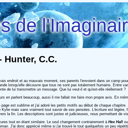
 de l'Imaginai
- Hunter, C.C.
uvais endroit et au mauvais moment, ses parents l'envoient dans un camp pou
grande lorsqu'elle découvre que tous ne sont pas totalement humains. Entre vam
tente de lui transmettre un message. Que lui veut-il et qu'est-elle réellement ?
eurs en parlent beaucoup, aussi il me fallait me faire mon propre avis. En mêm
 page est sublime et j'ai adoré les petits motifs au début de chaque chapitre.
 de Kylie mais sans vraiment tout savoir de ses pensées. L'écriture est légèr
 vers la fin. Les descriptions sont justes et judicieuses, nous permettant de v
 lectures tout en étant similaire. Le seul changement contrairement à
Hex Hall
o
roman. J'ai donc apprécié même si j'ai trouvé le tout quelquefois un peu répétit