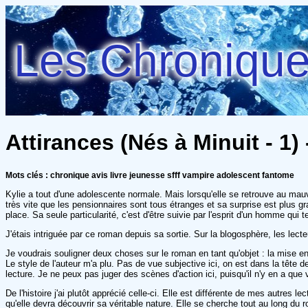
Les Chroniques
Attirances (Nés à Minuit - 1) 
Mots clés : chronique avis livre jeunesse sfff vampire adolescent fantome
Kylie a tout d'une adolescente normale. Mais lorsqu'elle se retrouve au ma
très vite que les pensionnaires sont tous étranges et sa surprise est plus 
place. Sa seule particularité, c'est d'être suivie par l'esprit d'un homme qui 
J'étais intriguée par ce roman depuis sa sortie. Sur la blogosphère, les lect
Je voudrais souligner deux choses sur le roman en tant qu'objet : la mise en
Le style de l'auteur m'a plu. Pas de vue subjective ici, on est dans la tête
lecture. Je ne peux pas juger des scènes d'action ici, puisqu'il n'y en a que
De l'histoire j'ai plutôt apprécié celle-ci. Elle est différente de mes autres
qu'elle devra découvrir sa véritable nature. Elle se cherche tout au long du 