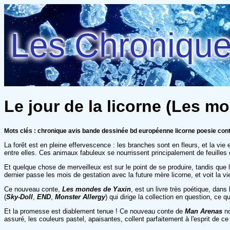
Les Chroniques
Le jour de la licorne (Les m
Mots clés : chronique avis bande dessinée bd européenne licorne poesie con
La forêt est en pleine effervescence : les branches sont en fleurs, et la vie 
entre elles. Ces animaux fabuleux se nourrissent principalement de feuille
Et quelque chose de merveilleux est sur le point de se produire, tandis que l
dernier passe les mois de gestation avec la future mère licorne, et voit la vi
Ce nouveau conte,
Les mondes de Yaxin
, est un livre très poétique, dans
(
Sky-Doll
,
END
,
Monster Allergy
) qui dirige la collection en question, ce
Et la promesse est diablement tenue ! Ce nouveau conte de
Man Arenas
no
assuré, les couleurs pastel, apaisantes, collent parfaitement à l'esprit de ce