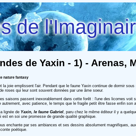
 de l'Imaginai
ondes de Yaxin - 1) - Arenas, 
te nature fantasy
et la joie emplissent l'air. Pendant que le faune Yaxin continue de dormir sous
s de roses qui leur sont souvent données par une âme soeur.
es saisons passent inexorablement dans cette forêt : l'une des licornes voit s
e autrement, avec patience, le temps que le fragile petit être fasse enfin son a
 la lignée de
Yaxin, le faune Gabriel
, paru chez le même éditeur il y a quel
 qui est en soi une promesse de grande qualité graphique.
us enchante par ses ambiances et ses dessins absolument magnifiques, aux 
 conte poétique.