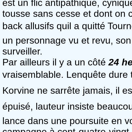
est un flic antipathique, cyniq
tousse sans cesse et dont on 
back allusifs quil a quitté To
un personnage vu et revu, son 
surveiller.
Par ailleurs il y a un côté
24 h
vraisemblable. Lenquête dure t
Korvine ne sarrête jamais, il 
épuisé, lauteur insiste beauco
lance dans une poursuite en voit
campagne à cent-quatre-vingt 