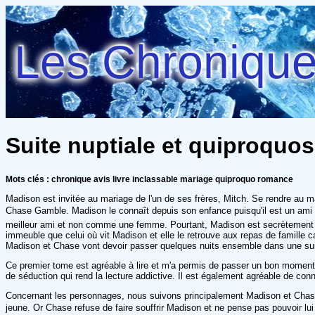
Les Chroniques
Suite nuptiale et quiproquos 
Mots clés : chronique avis livre inclassable mariage quiproquo romance
Madison est invitée au mariage de l'un de ses frères, Mitch. Se rendre au m
Chase Gamble. Madison le connaît depuis son enfance puisqu'il est un ami de
meilleur ami et non comme une femme. Pourtant, Madison est secrètement am
immeuble que celui où vit Madison et elle le retrouve aux repas de famille c
Madison et Chase vont devoir passer quelques nuits ensemble dans une suit
Ce premier tome est agréable à lire et m'a permis de passer un bon moment. L
de séduction qui rend la lecture addictive. Il est également agréable de con
Concernant les personnages, nous suivons principalement Madison et Chase. M
jeune. Or Chase refuse de faire souffrir Madison et ne pense pas pouvoir lui êtr