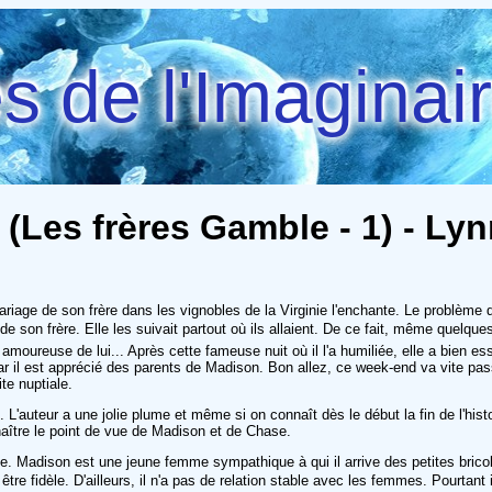
 de l'Imaginai
(Les frères Gamble - 1) - Lyn
ariage de son frère dans les vignobles de la Virginie l'enchante. Le problèm
 son frère. Elle les suivait partout où ils allaient. De ce fait, même quelque
oureuse de lui... Après cette fameuse nuit où il l'a humiliée, elle a bien e
ar il est apprécié des parents de Madison. Bon allez, ce week-end va vite passe
e nuptiale.
'auteur a une jolie plume et même si on connaît dès le début la fin de l'hist
naître le point de vue de Madison et de Chase.
adison est une jeune femme sympathique à qui il arrive des petites bricoles.
e fidèle. D'ailleurs, il n'a pas de relation stable avec les femmes. Pourtant il a