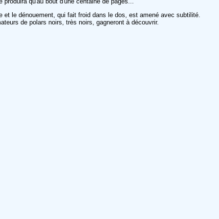
e produira qu'au bout d'une centaine de pages...
e et le dénouement, qui fait froid dans le dos, est amené avec subtilité.
eurs de polars noirs, très noirs, gagneront à découvrir.