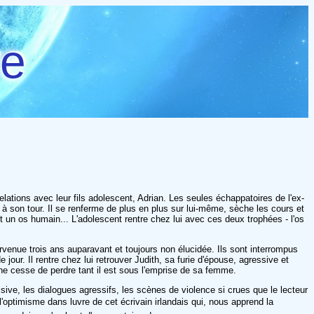
re
lations avec leur fils adolescent, Adrian. Les seules échappatoires de l'ex-
er à son tour. Il se renferme de plus en plus sur lui-même, sèche les cours et
t un os humain... L'adolescent rentre chez lui avec ces deux trophées - l'os
survenue trois ans auparavant et toujours non élucidée. Ils sont interrompus
jour. Il rentre chez lui retrouver Judith, sa furie d'épouse, agressive et
e cesse de perdre tant il est sous l'emprise de sa femme.
isive, les dialogues agressifs, les scènes de violence si crues que le lecteur
optimisme dans luvre de cet écrivain irlandais qui, nous apprend la