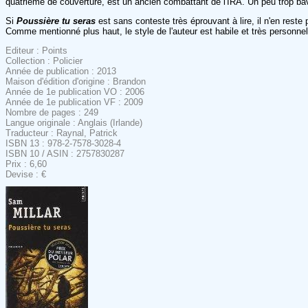
quatrième de couverture, est un ancien combattant de l'IRA. Un peu trop bava
Si
Poussière tu seras
est sans conteste très éprouvant à lire, il n'en reste
Comme mentionné plus haut, le style de l'auteur est habile et très personne
Editeur : Points
Collection : Policier
Année de publication : 2013
Maison d'édition d'origine : Brandon
Année de 1e publication VO : 2006
Année de 1e publication VF : 2009
Nombre de pages : 249
Langue originale : Anglais (Irlande)
Traducteur : Raynal, Patrick
ISBN 13 : 978-2-7578-3028-4
ISBN 10 / ASIN : 2757830287
Prix : 6,60
Devise : €