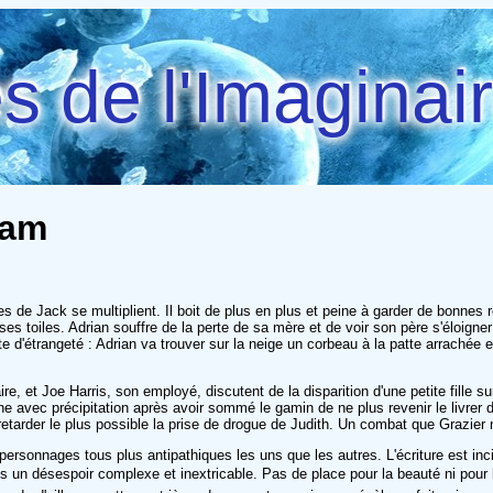
 de l'Imaginai
Sam
 de Jack se multiplient. Il boit de plus en plus et peine à garder de bonnes re
d ses toiles. Adrian souffre de la perte de sa mère et de voir son père s'éloign
e d'étrangeté : Adrian va trouver sur la neige un corbeau à la patte arrachée e
ire, et Joe Harris, son employé, discutent de la disparition d'une petite fille 
 avec précipitation après avoir sommé le gamin de ne plus revenir le livrer de 
arder le plus possible la prise de drogue de Judith. Un combat que Grazier n
 personnages tous plus antipathiques les uns que les autres. L'écriture est inc
 un désespoir complexe et inextricable. Pas de place pour la beauté ni pour l'