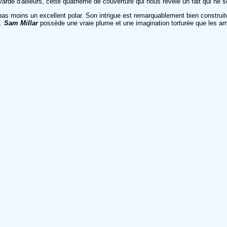
rde d'ailleurs, cette quatrième de couverture qui nous révèle un fait qui ne s
 pas moins un excellent polar. Son intrigue est remarquablement bien construit
l.
Sam Millar
possède une vraie plume et une imagination torturée que les amat