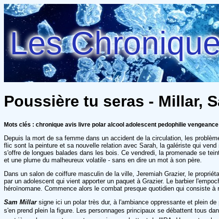
Les Chroniques
Poussière tu seras - Millar, 
Mots clés : chronique avis livre polar alcool adolescent pedophilie vengeance
Depuis la mort de sa femme dans un accident de la circulation, les problèmes
flic sont la peinture et sa nouvelle relation avec Sarah, la galériste qui ven
s'offre de longues balades dans les bois. Ce vendredi, la promenade se teint
et une plume du malheureux volatile - sans en dire un mot à son père.
Dans un salon de coiffure masculin de la ville, Jeremiah Grazier, le propriéta
par un adolescent qui vient apporter un paquet à Grazier. Le barbier l'empoche
héroïnomane. Commence alors le combat presque quotidien qui consiste à ret
Sam Millar
signe ici un polar très dur, à l'ambiance oppressante et plein de
s'en prend plein la figure. Les personnages principaux se débattent tous dans