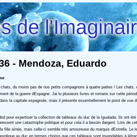
 de l'Imaginai
1936 - Mendoza, Eduardo
our
e chats, du moins pas de nos petits compagnons à quatre pattes ! Les chats, c
t de la guerre dEspagne. Jai lu plusieurs livres et romans sur cette périod
ans la capitale espagnole, mais il présente essentiellement le point de vue de 
d pour expertiser la collection de tableaux du duc de la Igualada. Ils ont é
ressent une catastrophe politique et pour cela il a besoin dargent. Lors de ce
a fille aînée, mais celle-ci semble très amoureuse du marquis dEstrella. Le 
 explique au duc en termes choisis que ces tableaux sont invendables à létr