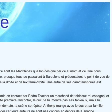
re
e sont les Madrilènes que lon désigne par ce surnom et ce livre nous
e, presque tous se passaient à Barcelone et présentaient le point de vue de
la droite et de lextrême-droite. Une autre de ses caractéristiques est
té mis en contact par Pedro Teacher un marchand de tableaux mi-espagnol et
tte première rencontre, le duc ne lui montre pas ses tableaux, mais lui
lendemain, la scène se répète, Anthony mange avec le duc et sa famille
anger car leurs auteurs ne sont pas connus en dehors de lEspagne.