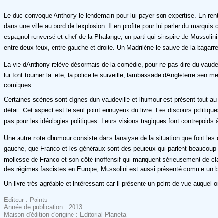
Le duc convoque Anthony le lendemain pour lui payer son expertise. En rentrant
dans une ville au bord de lexplosion. Il en profite pour lui parler du marqui
espagnol renversé et chef de la Phalange, un parti qui sinspire de Mussolini
entre deux feux, entre gauche et droite. Un Madrilène le sauve de la bagarre
La vie dAnthony relève désormais de la comédie, pour ne pas dire du vaudev
lui font tourner la tête, la police le surveille, lambassade dAngleterre se
comiques.
Certaines scènes sont dignes dun vaudeville et lhumour est présent tout au 
détail. Cet aspect est le seul point ennuyeux du livre. Les discours politiqu
pas pour les idéologies politiques. Leurs visions tragiques font contrepoids à 
Une autre note dhumour consiste dans lanalyse de la situation que font les
gauche, que Franco et les généraux sont des peureux qui parlent beaucoup mai
mollesse de Franco et son côté inoffensif qui manquent sérieusement de cla
des régimes fascistes en Europe, Mussolini est aussi présenté comme un 
Un livre très agréable et intéressant car il présente un point de vue auquel o
Editeur : Points
Année de publication : 2013
Maison d'édition d'origine : Editorial Planeta