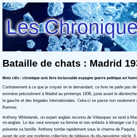
Les Chroniques
Bataille de chats : Madrid 
Mots clés : chronique avis livre inclassable espagne guerre politique art hum
Contrairement à ce que je croyais en le demandant, ce livre ne parle pas d
emmène précisément à Madrid au printemps 1936, juste avant le déclenchemen
la gauche et des brigades internationales. Celui-ci se passe non seulement d
lhumour.
Anthony Whitelands, un expert anglais reconnu de Vélasquez se rend à Madri
mi-anglais. Le duc veut envoyer sa femme et ses enfants à létranger car il p
présente sa famille. Anthony tombe rapidement sous le charme de Paquita, l
avant de voir une modeste collection de tableaux du dix-neuvième siècle. Il