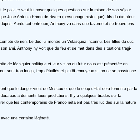
t le policier veut lui poser quelques questions sur la raison de son séjour
re que José Antonio Primo de Rivera (personnage historique), fils du dictateur
as dupes. Après cet entretien, Anthony va dans une taverne et se trouve pris
 compte de rien. Le duc lui montre un Vélasquez inconnu, Les filles du duc
nt son ami. Anthony ny voit que du feu et se met dans des situations tragi-
e de léchiquier politique et leur vision du futur nous est présentée en
o, sont trop longs, trop détaillés et plutôt ennuyeux si lon ne se passionne
nsent que le danger vient de Moscou et que le coup dEtat sera fomenté par la
era pas à démentir leurs prédictions. Il y a quelques tirades sur la
r que les contemporains de Franco nétaient pas très lucides sur la nature
é avec une certaine légèreté.