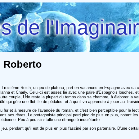
 de l'Imaginai
, Roberto
roisième Reich, un jeu de plateau, part en vacances en Espagne avec sa compa
 Hanna et Charly. Celui-ci est assez lié avec une paire d'Espagnols louches, e
e couple, Udo reste la plupart du temps dans sa chambre, à élaborer la varian
lé qui gère une flottille de pédalos, et à qui il va apprendre à jouer au Troisi
u fur et à mesure de l'avancée du roman, et c'est bien perceptible pour le lec
dans ses rêves, Le protagoniste principal perd pied de plus en plus, notant l
tidienne. Peu à peu s'installe une étrangeté inquiétante.
jeu, pendant qu'il est de plus en plus fasciné par son partenaire. D'une certa