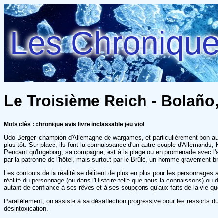
Les Chroniques
Le Troisième Reich - Bolaño
Mots clés : chronique avis livre inclassable jeu viol
Udo Berger, champion d'Allemagne de wargames, et particulièrement bon au T
plus tôt. Sur place, ils font la connaissance d'un autre couple d'Allemands,
Pendant qu'Ingeborg, sa compagne, est à la plage ou en promenade avec l'autr
par la patronne de l'hôtel, mais surtout par le Brûlé, un homme gravement brû
Les contours de la réalité se délitent de plus en plus pour les personnages a
réalité du personnage (ou dans l'Histoire telle que nous la connaissons) ou 
autant de confiance à ses rêves et à ses soupçons qu'aux faits de la vie quo
Parallèlement, on assiste à sa désaffection progressive pour les ressorts du 
désintoxication.