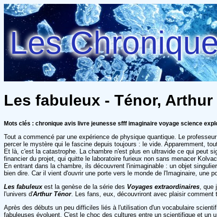
Les Chroniques
Les fabuleux - Ténor, Arthur
Mots clés : chronique avis livre jeunesse sfff imaginaire voyage science expl
Tout a commencé par une expérience de physique quantique. Le professeur Ju
percer le mystère qui le fascine depuis toujours : le vide. Apparemment, to
Et là, c'est la catastrophe. La chambre n'est plus en ultravide ce qui peut si
financier du projet, qui quitte le laboratoire furieux non sans menacer Kolva
En entrant dans la chambre, ils découvrent l'inimaginable : un objet singulier,
bien dire. Car il vient d'ouvrir une porte vers le monde de l'Imaginaire, une
Les fabuleux
est la genèse de la série des
Voyages extraordinaires
, que 
l'univers d'
Arthur Ténor
. Les fans, eux, découvriront avec plaisir comment
Après des débuts un peu difficiles liés à l'utilisation d'un vocabulaire scien
fabuleuses évoluent. C'est le choc des cultures entre un scientifique et un u