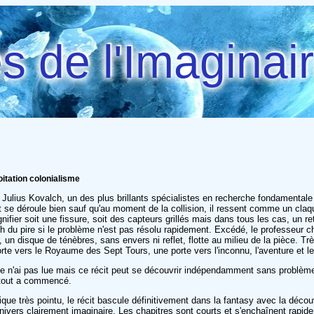
 de l'Imaginai
oitation colonialisme
lius Kovalch, un des plus brillants spécialistes en recherche fondamentale a
ut se déroule bien sauf qu'au moment de la collision, il ressent comme un cl
gnifier soit une fissure, soit des capteurs grillés mais dans tous les cas, un r
ch du pire si le problème n'est pas résolu rapidement. Excédé, le professeur ch
 un disque de ténèbres, sans envers ni reflet, flotte au milieu de la pièce. Très
 porte vers le Royaume des Sept Tours, une porte vers l'inconnu, l'aventure et l
je n'ai pas lue
mais ce récit peut se découvrir indépendamment sans problème e
 tout a commencé.
tifique très pointu, le récit bascule définitivement dans la fantasy avec la dé
nivers clairement imaginaire. Les chapitres sont courts et s'enchaînent rapidem