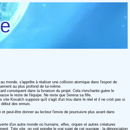
re
u monde, s'apprête à réaliser une collision atomique dans l'espoir de
aquement au plus profond de lui-même.
etard conséquent dans la livraison du projet. Cela n'enchante guère le
asse le reste de l'équipe. Ne reste que Serena sa fille.
 vite Kovalch suppose qu'il s'agit d'un trou dans le réel et il ne croit pas si
e début des ennuis.
t peut-être donner au lecteur l'envie de poursuivre plus avant dans
couverte d'un autre monde où humains, elfes, orques et autres créatures
ent. Très vite, on voit poindre le vrai sujet de cet ouvrage : la dénonciation