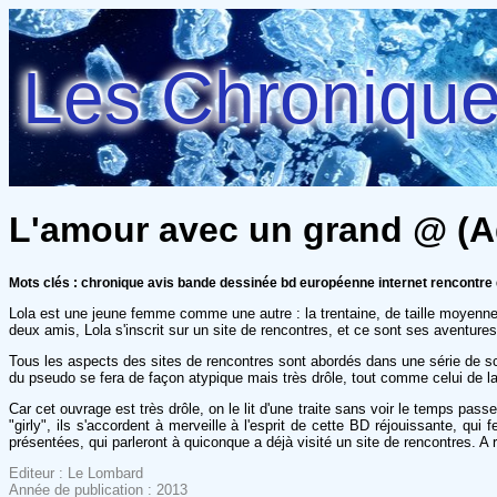
Les Chroniques
L'amour avec un grand @ (Ad
Mots clés : chronique avis bande dessinée bd européenne internet rencontr
Lola est une jeune femme comme une autre : la trentaine, de taille moyenne, 
deux amis, Lola s'inscrit sur un site de rencontres, et ce sont ses aventures
Tous les aspects des sites de rencontres sont abordés dans une série de sc
du pseudo se fera de façon atypique mais très drôle, tout comme celui de la 
Car cet ouvrage est très drôle, on le lit d'une traite sans voir le temps pas
"girly", ils s'accordent à merveille à l'esprit de cette BD réjouissante, q
présentées, qui parleront à quiconque a déjà visité un site de rencontres. 
Editeur : Le Lombard
Année de publication : 2013