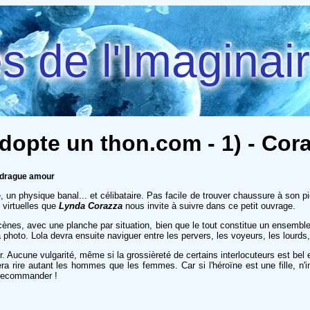
 de l'Imaginai
opte un thon.com - 1) - Cor
e drague amour
un physique banal... et célibataire. Pas facile de trouver chaussure à son pi
 virtuelles que
Lynda Corazza
nous invite à suivre dans ce petit ouvrage.
ènes, avec une planche par situation, bien que le tout constitue un ensemble 
photo. Lola devra ensuite naviguer entre les pervers, les voyeurs, les lourds, 
ser. Aucune vulgarité, même si la grossièreté de certains interlocuteurs est be
ui fera rire autant les hommes que les femmes. Car si l'héroïne est une fille,
A recommander !