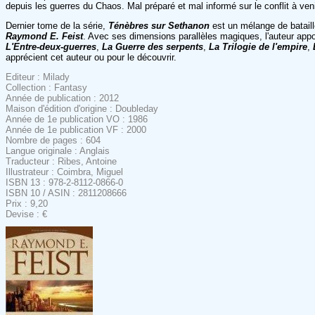
depuis les guerres du Chaos. Mal préparé et mal informé sur le conflit à ven
Dernier tome de la série,
Ténèbres sur Sethanon
est un mélange de bataill
Raymond E. Feist
. Avec ses dimensions parallèles magiques, l'auteur appo
L'Entre-deux-guerres
,
La Guerre des serpents
,
La Trilogie de l'empire
,
apprécient cet auteur ou pour le découvrir.
Editeur : Milady
Collection : Fantasy
Année de publication : 2012
Maison d'édition d'origine : Doubleday
Année de 1e publication VO : 1986
Année de 1e publication VF : 2000
Nombre de pages : 604
Langue originale : Anglais
Traducteur : Ribes, Antoine
Illustrateur : Coimbra, Miguel
ISBN 13 : 978-2-8112-0866-0
ISBN 10 / ASIN : 2811208666
Prix : 9,20
Devise : €