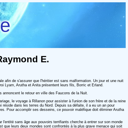
re
, Raymond E.
e afin de s'assurer que l'héritier est sans malformation. Un jour et une nuit
i Lyam, Arutha et Anita présentent leurs fils, Borric et Erland.
s annoncent le retour en ville des Faucons de la Nuit.
riage, le voyage à Rillanon pour assister à l'union de son frère et de la reine
éside dans les terres du Nord. Depuis sa défaite, il a eu un an pour
res. Pour accomplir ses desseins, ce pouvoir maléfique doit éliminer Arutha
 l'entité sans âge aux pouvoirs terrifiants cherche à entrer sur son monde
e est que leurs deux mondes sont confrontés à la plus grave menace qui soit