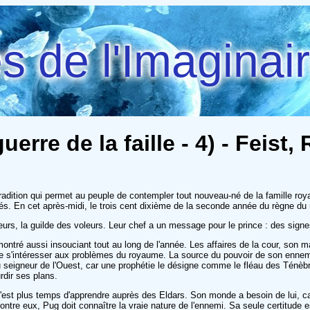
 de l'Imaginai
rre de la faille - 4) - Feist
radition qui permet au peuple de contempler tout nouveau-né de la famille royal
s. En cet après-midi, le trois cent dixième de la seconde année du règne du ro
urs, la guilde des voleurs. Leur chef a un message pour le prince : des signe
 montré aussi insouciant tout au long de l'année. Les affaires de la cour, son ma
s'intéresser aux problèmes du royaume. La source du pouvoir de son ennemi r
 du seigneur de l'Ouest, car une prophétie le désigne comme le fléau des Ténèb
rdir ses plans.
n'est plus temps d'apprendre auprès des Eldars. Son monde a besoin de lui, car
contre eux, Pug doit connaître la vraie nature de l'ennemi. Sa seule certitud