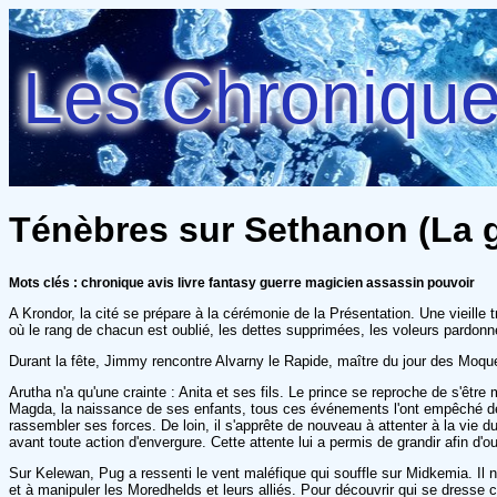
Les Chroniques
Ténèbres sur Sethanon (La gue
Mots clés : chronique avis livre fantasy guerre magicien assassin pouvoir
A Krondor, la cité se prépare à la cérémonie de la Présentation. Une vieille t
où le rang de chacun est oublié, les dettes supprimées, les voleurs pardonné
Durant la fête, Jimmy rencontre Alvarny le Rapide, maître du jour des Moque
Arutha n'a qu'une crainte : Anita et ses fils. Le prince se reproche de s'être
Magda, la naissance de ses enfants, tous ces événements l'ont empêché de 
rassembler ses forces. De loin, il s'apprête de nouveau à attenter à la vie
avant toute action d'envergure. Cette attente lui a permis de grandir afin d'ou
Sur Kelewan, Pug a ressenti le vent maléfique qui souffle sur Midkemia. Il 
et à manipuler les Moredhelds et leurs alliés. Pour découvrir qui se dresse 