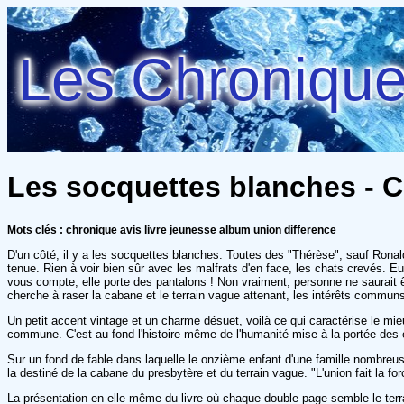
Les Chroniques
Les socquettes blanches - Cu
Mots clés : chronique avis livre jeunesse album union difference
D'un côté, il y a les socquettes blanches. Toutes des "Thérèse", sauf Ronald,
tenue. Rien à voir bien sûr avec les malfrats d'en face, les chats crevés. Eu
vous compte, elle porte des pantalons ! Non vraiment, personne ne saurait être
cherche à raser la cabane et le terrain vague attenant, les intérêts commun
Un petit accent vintage et un charme désuet, voilà ce qui caractérise le mie
commune. C'est au fond l'histoire même de l'humanité mise à la portée des 
Sur un fond de fable dans laquelle le onzième enfant d'une famille nombreus
la destiné de la cabane du presbytère et du terrain vague. "L'union fait la for
La présentation en elle-même du livre où chaque double page semble le terra