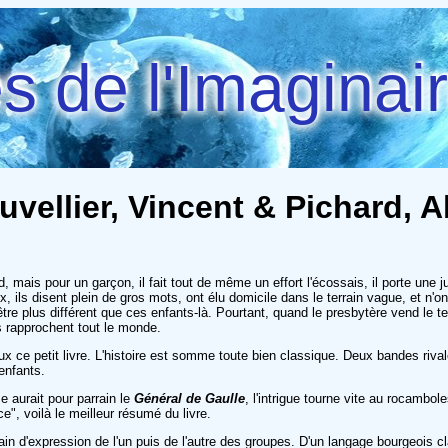
 de l'Imaginai
vellier, Vincent & Pichard, 
 mais pour un garçon, il fait tout de même un effort l'écossais, il porte une 
x, ils disent plein de gros mots, ont élu domicile dans le terrain vague, et n'o
 plus différent que ces enfants-là. Pourtant, quand le presbytère vend le terrai
s rapprochent tout le monde.
ux ce petit livre. L'histoire est somme toute bien classique. Deux bandes riv
enfants.
e aurait pour parrain le
Général de Gaulle
, l'intrigue tourne vite au rocambo
ce", voilà le meilleur résumé du livre.
in d'expression de l'un puis de l'autre des groupes. D'un langage bourgeois c