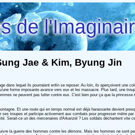
 de l'Imaginai
 Sung Jae & Kim, Byung Jin
ge dans lequel ils pourraient enfin se reposer. Au loin, ils aperçoivent une c
uisqu'une forme imposante avance vers eux et les massacre. Plus tard, une t
hommes ne peuvent pas lutter contre eux. C'est bien pour ça que la princess
a montagne. Et une route qui en temps normal est déjà harassante devient pr
ver ses troupes et participe activement aux combats pour progresser mètre p
té. Serait-ce un des mercenaires d'Arkanzel ? Les soldats déchantent vite ce
suivre la guerre des hommes contre les démons. Mais les hommes ne sont pas a