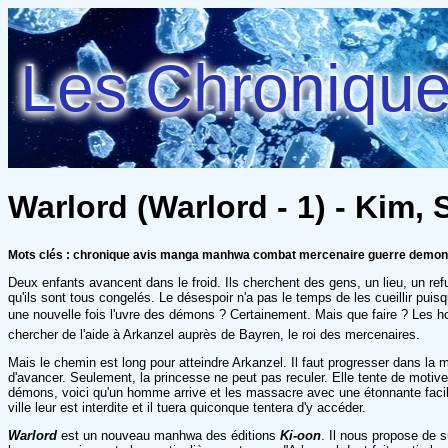
Les Chroniques
Warlord (Warlord - 1) - Kim,
Mots clés : chronique avis manga manhwa combat mercenaire guerre demon
Deux enfants avancent dans le froid. Ils cherchent des gens, un lieu, un refu
qu'ils sont tous congelés. Le désespoir n'a pas le temps de les cueillir p
une nouvelle fois l'uvre des démons ? Certainement. Mais que faire ? Les 
chercher de l'aide à Arkanzel auprès de Bayren, le roi des mercenaires.
Mais le chemin est long pour atteindre Arkanzel. Il faut progresser dans l
d'avancer. Seulement, la princesse ne peut pas reculer. Elle tente de moti
démons, voici qu'un homme arrive et les massacre avec une étonnante facili
ville leur est interdite et il tuera quiconque tentera d'y accéder.
Warlord
est un nouveau manhwa des éditions
Ki-oon
. Il nous propose de 