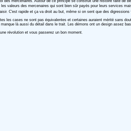
e roi des mercenaires. Autour de ce principe se construit une histoire faite d
ien), les valeurs des mercenaires qui sont bien sûr payés pour leurs service
plaisir. C'est rapide et ça va droit au but, même si on sent que des digressio
utes les cases ne sont pas équivalentes et certaines auraient mérité sans dou
il manque là aussi du détail dans le trait. Les démons ont un design assez bas
s une révolution et vous passerez un bon moment.