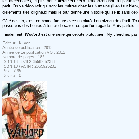
les mercenaires, et plus particulièrement ceux d'Arkanzel dont fait partie l
petit. On va découvrir qui sont les traitres chez les humains (il en faut b
d'éléments très originaux mais le tout donne une histoire qui se lit sans dé
Côté dessin, c'est de bonne facture avec un plutôt bon niveau de détail. To
passe pas des heures à tenter de savoir ce que l'on regarde. Mais parfois, 
Finalement,
Warlord
est une série qui débute plutôt bien. N'y cherchez pa
Editeur : Ki-oon
Année de publication : 2013
Année de 1e publication VO : 2012
Nombre de pages : 182
ISBN 13 : 978-2-35592-523-8
ISBN 10 / ASIN : 2355925232
Prix : 7,65
Devise : €