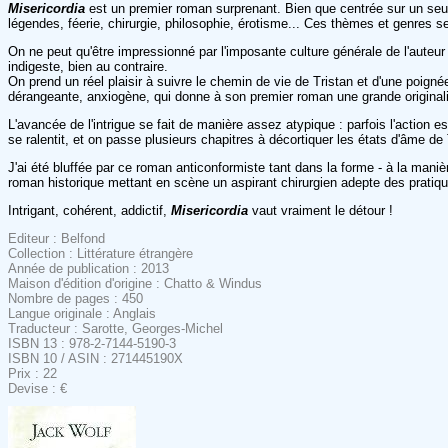
Misericordia
est un premier roman surprenant. Bien que centrée sur un seul 
légendes, féerie, chirurgie, philosophie, érotisme... Ces thèmes et genres
On ne peut qu'être impressionné par l'imposante culture générale de l'auteu
indigeste, bien au contraire.
On prend un réel plaisir à suivre le chemin de vie de Tristan et d'une poi
dérangeante, anxiogène, qui donne à son premier roman une grande originali
L'avancée de l'intrigue se fait de manière assez atypique : parfois l'action 
se ralentit, et on passe plusieurs chapitres à décortiquer les états d'âme d
J'ai été bluffée par ce roman anticonformiste tant dans la forme - à la maniè
roman historique mettant en scène un aspirant chirurgien adepte des pratique
Intrigant, cohérent, addictif,
Misericordia
vaut vraiment le détour !
Editeur : Belfond
Collection : Littérature étrangère
Année de publication : 2013
Maison d'édition d'origine : Chatto & Windus
Nombre de pages : 450
Langue originale : Anglais
Traducteur : Sarotte, Georges-Michel
ISBN 13 : 978-2-7144-5190-3
ISBN 10 / ASIN : 271445190X
Prix : 22
Devise : €