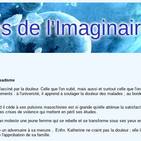
 de l'Imaginai
r sadisme
sciné par la douleur. Celle que l'on subit, mais aussi et surtout celle que l'on
ents : à l'université, il apprend à soulager la douleur des malades ; au bord
quand il cède à ses pulsions masochistes est si grande qu'elle atténue la satis
tes crises de violence qui mettent en péril ses études.
stan moleste une jeune femme qui se rebelle et se transforme sous ses yeux e
 un adversaire à sa mesure... Enfin. Katherine ne craint pas la douleur ; el
l'approbation de sa famille.