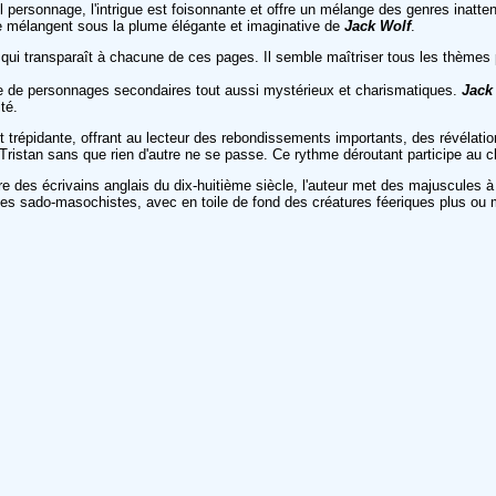
personnage, l'intrigue est foisonnante et offre un mélange des genres inatten
 se mélangent sous la plume élégante et imaginative de
Jack Wolf
.
r qui transparaît à chacune de ces pages. Il semble maîtriser tous les thème
gnée de personnages secondaires tout aussi mystérieux et charismatiques.
Jack
té.
est trépidante, offrant au lecteur des rebondissements importants, des révélati
e Tristan sans que rien d'autre ne se passe. Ce rythme déroutant participe au
re des écrivains anglais du dix-huitième siècle, l'auteur met des majuscules à
s sado-masochistes, avec en toile de fond des créatures féeriques plus ou moin