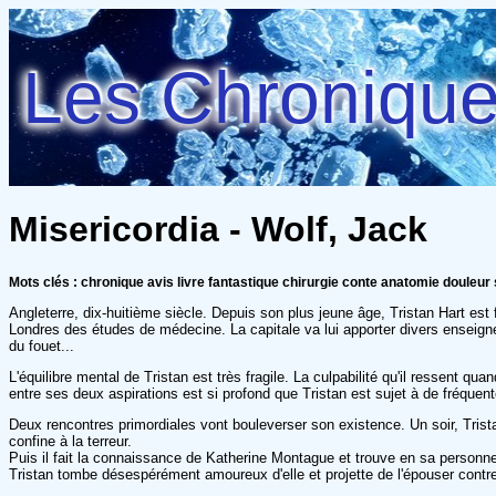
Les Chroniques
Misericordia - Wolf, Jack
Mots clés : chronique avis livre fantastique chirurgie conte anatomie douleu
Angleterre, dix-huitième siècle. Depuis son plus jeune âge, Tristan Hart est fa
Londres des études de médecine. La capitale va lui apporter divers enseignem
du fouet...
L'équilibre mental de Tristan est très fragile. La culpabilité qu'il ressent 
entre ses deux aspirations est si profond que Tristan est sujet à de fréquen
Deux rencontres primordiales vont bouleverser son existence. Un soir, Tri
confine à la terreur.
Puis il fait la connaissance de Katherine Montague et trouve en sa personne
Tristan tombe désespérément amoureux d'elle et projette de l'épouser contre 