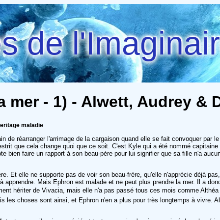
 de l'Imaginai
a mer - 1) - Alwett, Audrey & 
eritage maladie
rain de réarranger l'arrimage de la cargaison quand elle se fait convoquer par l
Vestrit que cela change quoi que ce soit. C'est Kyle qui a été nommé capitaine 
e bien faire un rapport à son beau-père pour lui signifier que sa fille n'a au
e. Et elle ne supporte pas de voir son beau-frère, qu'elle n'apprécie déjà p
pprendre. Mais Ephron est malade et ne peut plus prendre la mer. Il a donc dû
ment hériter de Vivacia, mais elle n'a pas passé tous ces mois comme Althéa à a
is les choses sont ainsi, et Ephron n'en a plus pour très longtemps à vivre. A