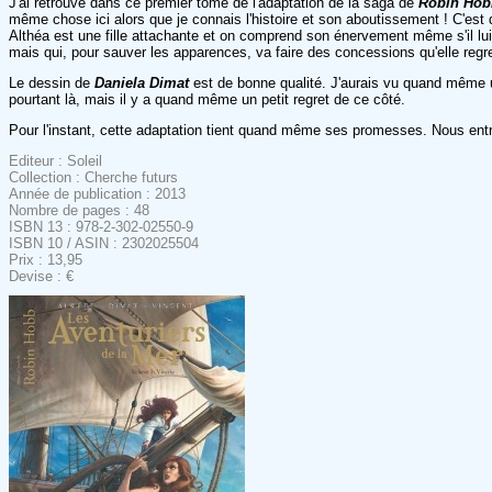
J'ai retrouvé dans ce premier tome de l'adaptation de la saga de
Robin Hob
même chose ici alors que je connais l'histoire et son aboutissement ! C'est 
Althéa est une fille attachante et on comprend son énervement même s'il lu
mais qui, pour sauver les apparences, va faire des concessions qu'elle regr
Le dessin de
Daniela Dimat
est de bonne qualité. J'aurais vu quand même un
pourtant là, mais il y a quand même un petit regret de ce côté.
Pour l'instant, cette adaptation tient quand même ses promesses. Nous ent
Editeur : Soleil
Collection : Cherche futurs
Année de publication : 2013
Nombre de pages : 48
ISBN 13 : 978-2-302-02550-9
ISBN 10 / ASIN : 2302025504
Prix : 13,95
Devise : €