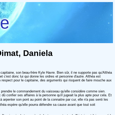
re
Dimat, Daniela
e capitaine, son beau-frère Kyle Havre. Bien sûr, il ne supporte pas qu'Althéa
et c'est donc lui qui donne les ordres et personne d'autre. Althéa est
cun respect pour le capitaine, des arguments qui risquent de faire mouche aux
as, prendre le commandement du vaisseau qu'elle considère comme sien.
 confier ses affaires à la personne qu'il jugeait la plus apte pour cela. Et
rpenter son pont au point de la connaitre par cur, elle n'a pas senti les
lthéa espère qu'elle pourra défendre sa cause avant que tout soit