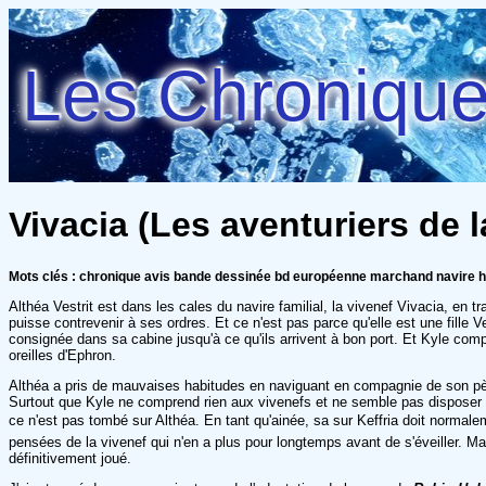
Les Chroniques
Vivacia (Les aventuriers de l
Mots clés : chronique avis bande dessinée bd européenne marchand navire h
Althéa Vestrit est dans les cales du navire familial, la vivenef Vivacia, en t
puisse contrevenir à ses ordres. Et ce n'est pas parce qu'elle est une fille 
consignée dans sa cabine jusqu'à ce qu'ils arrivent à bon port. Et Kyle compt
oreilles d'Ephron.
Althéa a pris de mauvaises habitudes en naviguant en compagnie de son pèr
Surtout que Kyle ne comprend rien aux vivenefs et ne semble pas disposer à a
ce n'est pas tombé sur Althéa. En tant qu'ainée, sa sur Keffria doit normale
pensées de la vivenef qui n'en a plus pour longtemps avant de s'éveiller. Ma
définitivement joué.