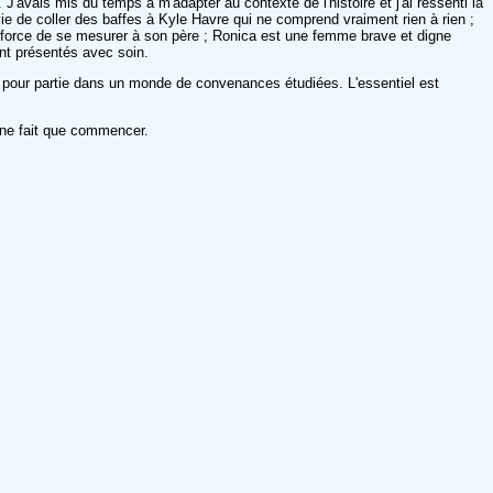
 J'avais mis du temps à m'adapter au contexte de l'histoire et j'ai ressenti la
vie de coller des baffes à Kyle Havre qui ne comprend vraiment rien à rien ;
a force de se mesurer à son père ; Ronica est une femme brave et digne
ont présentés avec soin.
se pour partie dans un monde de convenances étudiées. L'essentiel est
 ne fait que commencer.