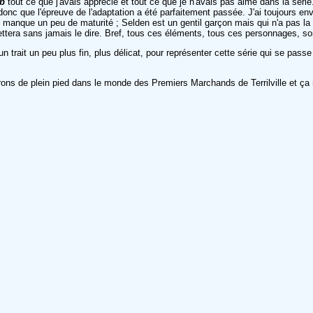
b
tout ce que j'avais apprécié et tout ce que je n'avais pas aimé dans la série.
donc que l'épreuve de l'adaptation a été parfaitement passée. J'ai toujours en
i manque un peu de maturité ; Selden est un gentil garçon mais qui n'a pas l
ettera sans jamais le dire. Bref, tous ces éléments, tous ces personnages, s
 trait un peu plus fin, plus délicat, pour représenter cette série qui se pas
rons de plein pied dans le monde des Premiers Marchands de Terrilville et ça