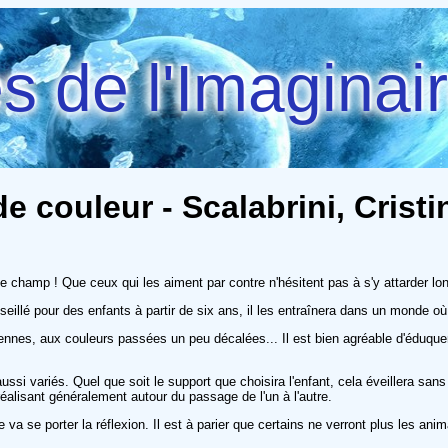
 de l'Imaginai
e couleur - Scalabrini, Cristi
e champ ! Que ceux qui les aiment par contre n'hésitent pas à s'y attarder l
eillé pour des enfants à partir de six ans, il les entraînera dans un monde où 
iennes, aux couleurs passées un peu décalées... Il est bien agréable d'éduque
si variés. Quel que soit le support que choisira l'enfant, cela éveillera sa
e réalisant généralement autour du passage de l'un à l'autre.
ue va se porter la réflexion. Il est à parier que certains ne verront plus les