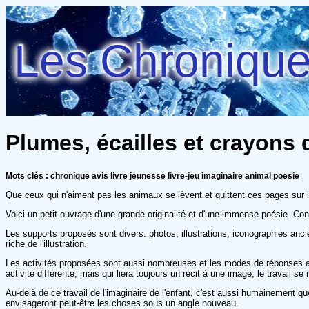
Les Chroniques
Plumes, écailles et crayons d
Mots clés : chronique avis livre jeunesse livre-jeu imaginaire animal poesie
Que ceux qui n'aiment pas les animaux se lèvent et quittent ces pages sur l
Voici un petit ouvrage d'une grande originalité et d'une immense poésie. Cons
Les supports proposés sont divers: photos, illustrations, iconographies anc
riche de l'illustration.
Les activités proposées sont aussi nombreuses et les modes de réponses aus
activité différente, mais qui liera toujours un récit à une image, le travail s
Au-delà de ce travail de l'imaginaire de l'enfant, c'est aussi humainement q
envisageront peut-être les choses sous un angle nouveau.