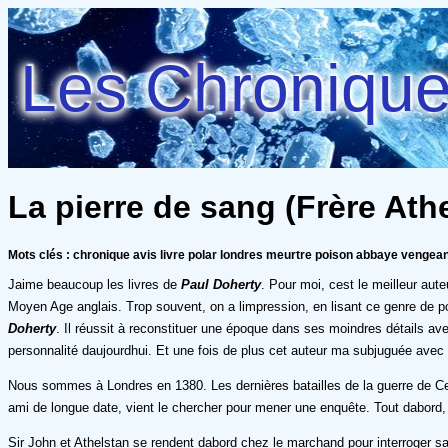
Les Chroniques
La pierre de sang (Frère Athe
Mots clés : chronique avis livre polar londres meurtre poison abbaye vengea
Jaime beaucoup les livres de
Paul Doherty
. Pour moi, cest le meilleur au
Moyen Age anglais. Trop souvent, on a limpression, en lisant ce genre de p
Doherty
. Il réussit à reconstituer une époque dans ses moindres détails a
personnalité daujourdhui. Et une fois de plus cet auteur ma subjuguée ave
Nous sommes à Londres en 1380. Les dernières batailles de la guerre de Cen
ami de longue date, vient le chercher pour mener une enquête. Tout dabord,
Sir John et Athelstan se rendent dabord chez le marchand pour interroger sa