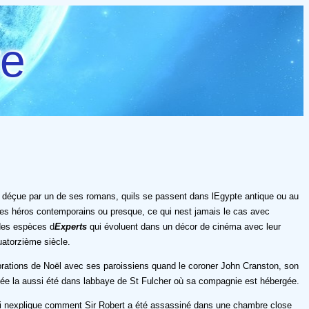
re
été déçue par un de ses romans, quils se passent dans lEgypte antique ou au
des héros contemporains ou presque, ce qui nest jamais le cas avec
des espèces d
Experts
qui évoluent dans un décor de cinéma avec leur
uatorzième siècle.
ébrations de Noël avec ses paroissiens quand le coroner John Cranston, son
mée la aussi été dans labbaye de St Fulcher où sa compagnie est hébergée.
n qui nexplique comment Sir Robert a été assassiné dans une chambre close