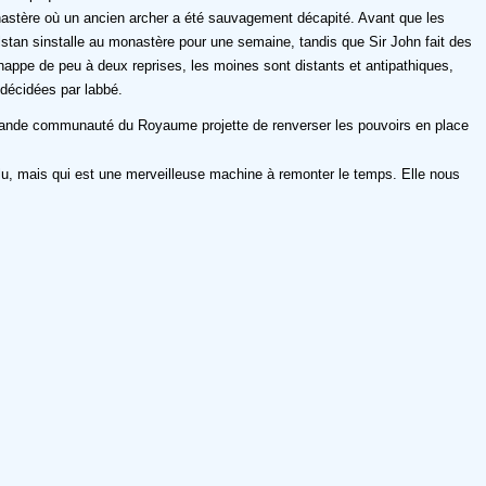
onastère où un ancien archer a été sauvagement décapité. Avant que les
stan sinstalle au monastère pour une semaine, tandis que Sir John fait des
réchappe de peu à deux reprises, les moines sont distants et antipathiques,
décidées par labbé.
 Grande communauté du Royaume projette de renverser les pouvoirs en place
te lu, mais qui est une merveilleuse machine à remonter le temps. Elle nous