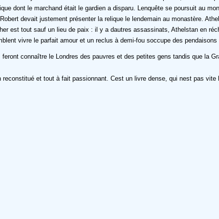
lique dont le marchand était le gardien a disparu. Lenquête se poursuit au m
 Robert devait justement présenter la relique le lendemain au monastère. Athel
ulcher est tout sauf un lieu de paix : il y a dautres assassinats, Athelstan en 
semblent vivre le parfait amour et un reclus à demi-fou soccupe des pendaisons 
s feront connaître le Londres des pauvres et des petites gens tandis que la
n reconstitué et tout à fait passionnant. Cest un livre dense, qui nest pas vi