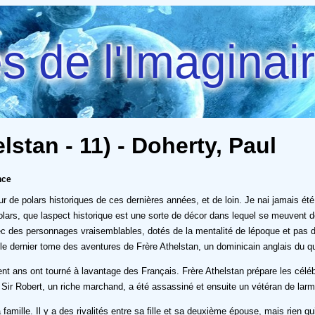
 de l'Imaginai
lstan - 11) - Doherty, Paul
nce
teur de polars historiques de ces dernières années, et de loin. Je nai jamais 
olars, que laspect historique est une sorte de décor dans lequel se meuvent 
vec des personnages vraisemblables, dotés de la mentalité de lépoque et pas 
c le dernier tome des aventures de Frère Athelstan, un dominicain anglais du q
t ans ont tourné à lavantage des Français. Frère Athelstan prépare les cél
 Sir Robert, un riche marchand, a été assassiné et ensuite un vétéran de lar
 famille. Il y a des rivalités entre sa fille et sa deuxième épouse, mais rie