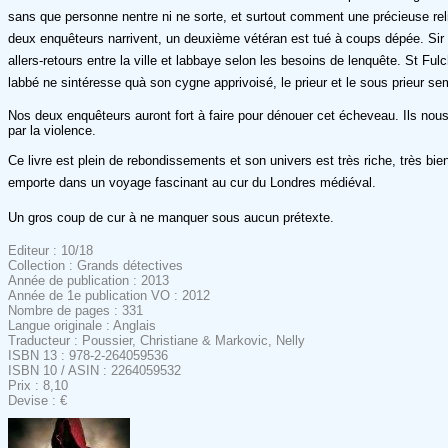
sans que personne nentre ni ne sorte, et surtout comment une précieuse re
deux enquêteurs narrivent, un deuxième vétéran est tué à coups dépée. Sir
allers-retours entre la ville et labbaye selon les besoins de lenquête. St F
labbé ne sintéresse quà son cygne apprivoisé, le prieur et le sous prieur 
Nos deux enquêteurs auront fort à faire pour dénouer cet écheveau. Ils nou
par la violence.
Ce livre est plein de rebondissements et son univers est très riche, très bie
emporte dans un voyage fascinant au cur du Londres médiéval.
Un gros coup de cur à ne manquer sous aucun prétexte.
Editeur : 10/18
Collection : Grands détectives
Année de publication : 2013
Année de 1e publication VO : 2012
Nombre de pages : 331
Langue originale : Anglais
Traducteur : Poussier, Christiane & Markovic, Nelly
ISBN 13 : 978-2-264059536
ISBN 10 / ASIN : 2264059532
Prix : 8,10
Devise : €