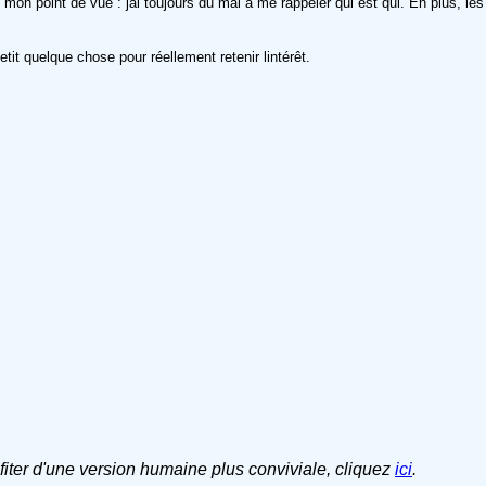
mon point de vue : jai toujours du mal à me rappeler qui est qui. En plus, les
it quelque chose pour réellement retenir lintérêt.
ofiter d'une version humaine plus conviviale, cliquez
ici
.