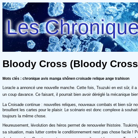
Les Chroniques
Bloody Cross (Bloody Cross
Mots clés : chronique avis manga shônen croisade relique ange trahison
Loracle a annoncé une nouvelle manche. Cette fois, Tsuzuki en est sûr, il a 
un coup davance. Ce faisant, il pourrait bien avoir déréglé la mécanique bien 
La Croisade continue : nouvelles reliques, nouveaux combats et bien sûr 
brouillent les cartes pour le plaisir. Le scénario est donc complexe à souhai
toujours la même chose.
Heureusement, lévolution des héros permet de renouveler lhistoire. Tsukim
sa situation, mais lutter contre le conditionnement nest pas chose facile ! P