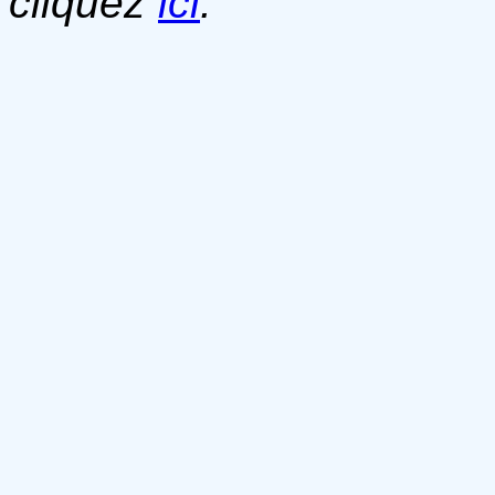
cliquez
ici
.