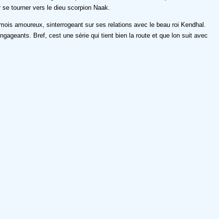
r se tourner vers le dieu scorpion Naak.
émois amoureux, sinterrogeant sur ses relations avec le beau roi Kendhal.
ageants. Bref, cest une série qui tient bien la route et que lon suit avec