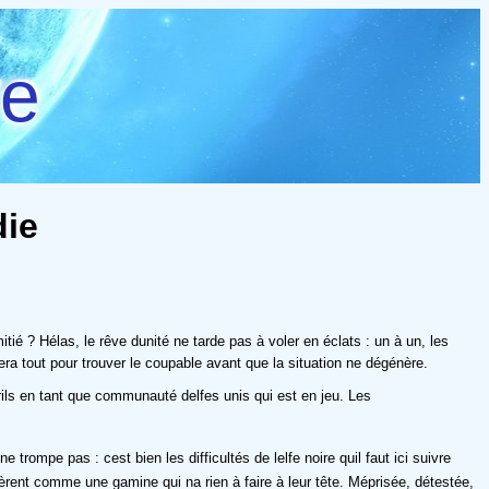
re
die
ié ? Hélas, le rêve dunité ne tarde pas à voler en éclats : un à un, les
a tout pour trouver le coupable avant que la situation ne dégénère.
ils en tant que communauté delfes unis qui est en jeu. Les
trompe pas : cest bien les difficultés de lelfe noire quil faut ici suivre
rent comme une gamine qui na rien à faire à leur tête. Méprisée, détestée,