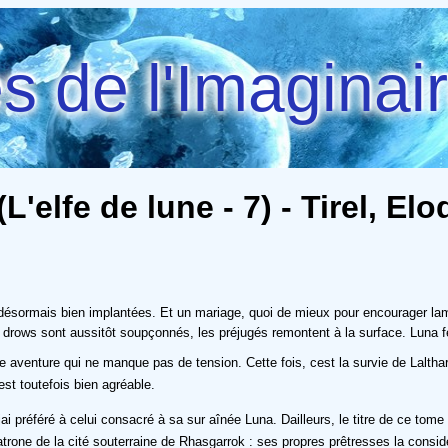
 de l'Imaginai
elfe de lune - 7) - Tirel, Elo
t désormais bien implantées. Et un mariage, quoi de mieux pour encourager lamit
rows sont aussitôt soupçonnés, les préjugés remontent à la surface. Luna fer
 aventure qui ne manque pas de tension. Cette fois, cest la survie de Lalthar
est toutefois bien agréable.
préféré à celui consacré à sa sur aînée Luna. Dailleurs, le titre de ce tome ne 
trone de la cité souterraine de Rhasgarrok : ses propres prêtresses la considè