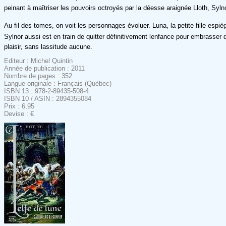
peinant à maîtriser les pouvoirs octroyés par la déesse araignée Lloth, Sylno
Au fil des tomes, on voit les personnages évoluer. Luna, la petite fille esp
Sylnor aussi est en train de quitter définitivement lenfance pour embrasser d
plaisir, sans lassitude aucune.
Editeur : Michel Quintin
Année de publication : 2011
Nombre de pages : 352
Langue originale : Français (Québec)
ISBN 13 : 978-2-89435-508-4
ISBN 10 / ASIN : 2894355084
Prix : 6,95
Devise : €