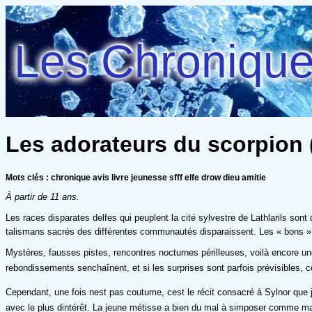
Les Chroniques
Les adorateurs du scorpion (L'
Mots clés : chronique avis livre jeunesse sfff elfe drow dieu amitie
À partir de 11 ans.
Les races disparates delfes qui peuplent la cité sylvestre de Lathlarils son
talismans sacrés des différentes communautés disparaissent. Les « bons » d
Mystères, fausses pistes, rencontres nocturnes périlleuses, voilà encore une
rebondissements senchaînent, et si les surprises sont parfois prévisibles, c
Cependant, une fois nest pas coutume, cest le récit consacré à Sylnor que jai 
avec le plus dintérêt. La jeune métisse a bien du mal à simposer comme ma