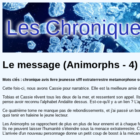
Les Chroniques
Le message (Animorphs - 4) 
Mots clés : chronique avis livre jeunesse sfff extraterrestre metamorphose sc
Cette fois-ci, nous avons Cassie pour narratrice. Elle est la meilleure amie 
Tobias et Cassie rêvent tous les deux de la mer, et ressentent son appel. Ils
pense avoir reconnu l'alphabet Andalite dessus. Est-ce-qu'il y a un lien ? L'
Ce quatrième tome ne manque pas de rebondissements, et j'ai passé un bon 
quoi tenir en haleine le jeune lecteur.
Les Animorphs se rapprochent de plus en plus de leur ennemi et à chaque foi
Ils ne peuvent laisser l'humanité s'éteindre sous la menace extraterrestre. C
L'arrivée d'un nouveau personnage donne un petit coup de boost à la mécaniq