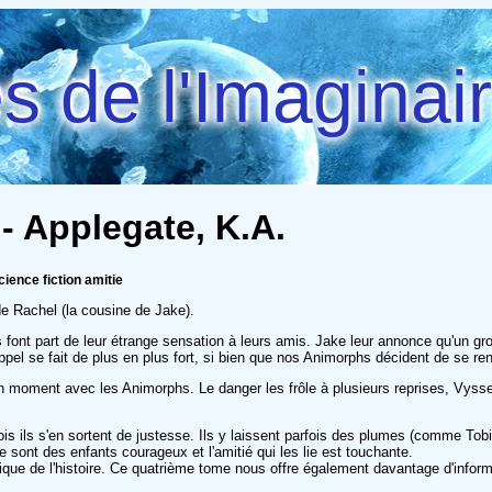
 de l'Imaginai
- Applegate, K.A.
ience fiction amitie
de Rachel (la cousine de Jake).
 font part de leur étrange sensation à leurs amis. Jake leur annonce qu'un gros
appel se fait de plus en plus fort, si bien que nos Animorphs décident de se re
moment avec les Animorphs. Le danger les frôle à plusieurs reprises, Vysser
s ils s'en sortent de justesse. Ils y laissent parfois des plumes (comme Tobia
e sont des enfants courageux et l'amitié qui les lie est touchante.
ue de l'histoire. Ce quatrième tome nous offre également davantage d'informa