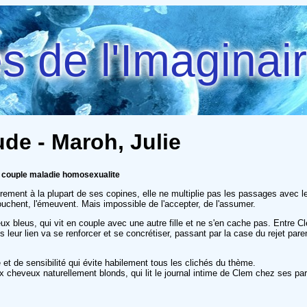
 de l'Imaginai
de - Maroh, Julie
e couple maladie homosexualite
ment à la plupart de ses copines, elle ne multiplie pas les passages avec le
 touchent, l'émeuvent. Mais impossible de l'accepter, de l'assumer.
 bleus, qui vit en couple avec une autre fille et ne s'en cache pas. Entre C
uis leur lien va se renforcer et se concrétiser, passant par la case du rejet pa
 et de sensibilité qui évite habilement tous les clichés du thème.
ux cheveux naturellement blonds, qui lit le journal intime de Clem chez ses p