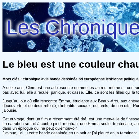
Les Chroniques
Le bleu est une couleur chau
Mots clés : chronique avis bande dessinée bd européenne lesbienne politiqu
A seize ans, Clem est une adolescente comme les autres, même si, contraire
pas avec lui, elle a reculé, paniqué, et cassé. Elle, ce sont les filles qui la
Jusqu'au jour où elle rencontre Emma, étudiante aux Beaux-Arts, aux cheveux
découverte et de désir refoulé, d'interdits sociaux, culturels, de non-dits. P
jalousie.
Cet ouvrage, dont un film a récemment été tiré, est une merveille de finesse
La narration se fait à contre-pied, montrant une Emma seule, trentenaire, a
dans un épilogue qui ne peut qu'émouvoir.
J'avoue, j'ai lu cette bande dessinée en un soir et j'ai pleuré en la terminant.