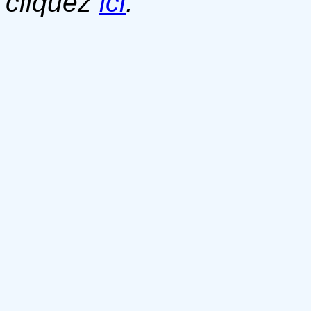
cliquez
ici
.