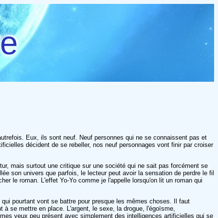
re
t autrefois. Eux, ils sont neuf. Neuf personnes qui ne se connaissent pas et
ificielles décident de se rebeller, nos neuf personnages vont finir par croiser
tur, mais surtout une critique sur une société qui ne sait pas forcément se
e son univers que parfois, le lecteur peut avoir la sensation de perdre le fil
her le roman. L'effet Yo-Yo comme je l'appelle lorsqu'on lit un roman qui
 qui pourtant vont se battre pour presque les mêmes choses. Il faut
 à se mettre en place. L'argent, le sexe, la drogue, l'égoïsme,
 mes yeux peu présent avec simplement des intelligences artificielles qui se