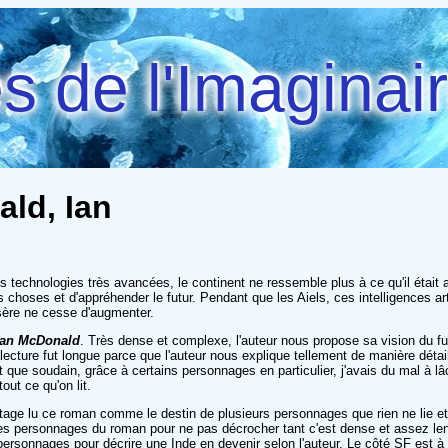
 de l'Imaginai
ald, Ian
t des technologies très avancées, le continent ne ressemble plus à ce qu'il étai
es choses et d'appréhender le futur. Pendant que les Aiels, ces intelligences art
misère ne cesse d'augmenter.
Ian McDonald
. Très dense et complexe, l'auteur nous propose sa vision du fu
cture fut longue parce que l'auteur nous explique tellement de manière détaillé
que soudain, grâce à certains personnages en particulier, j'avais du mal à lâc
ut ce qu'on lit.
ntage lu ce roman comme le destin de plusieurs personnages que rien ne lie et
 des personnages du roman pour ne pas décrocher tant c'est dense et assez lent
personnages pour décrire une Inde en devenir selon l'auteur. Le côté SF est à