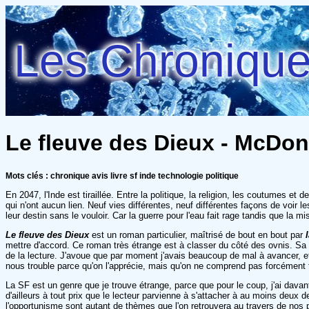
Les Chroniques
Le fleuve des Dieux - McDon
Mots clés : chronique avis livre sf inde technologie politique
En 2047, l'Inde est tiraillée. Entre la politique, la religion, les coutumes e
qui n'ont aucun lien. Neuf vies différentes, neuf différentes façons de voir l
leur destin sans le vouloir. Car la guerre pour l'eau fait rage tandis que la 
Le fleuve des Dieux
est un roman particulier, maîtrisé de bout en bout par
mettre d'accord. Ce roman très étrange est à classer du côté des ovnis. Sa le
de la lecture. J'avoue que par moment j'avais beaucoup de mal à avancer, et 
nous trouble parce qu'on l'apprécie, mais qu'on ne comprend pas forcément to
La SF est un genre que je trouve étrange, parce que pour le coup, j'ai dava
d'ailleurs à tout prix que le lecteur parvienne à s'attacher à au moins deux
l'opportunisme sont autant de thèmes que l'on retrouvera au travers de nos 