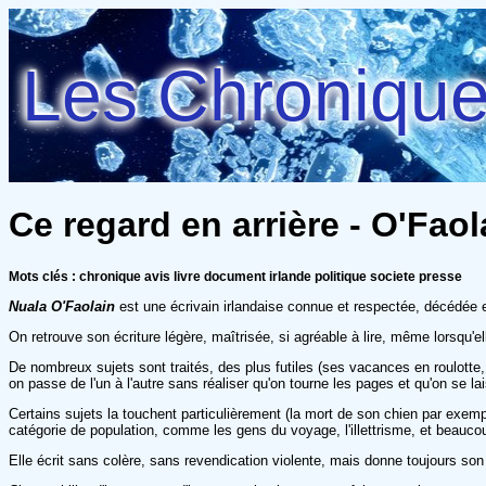
Les Chroniques
Ce regard en arrière - O'Faol
Mots clés : chronique avis livre document irlande politique societe presse
Nuala O'Faolain
est une écrivain irlandaise connue et respectée, décédée e
On retrouve son écriture légère, maîtrisée, si agréable à lire, même lorsqu'e
De nombreux sujets sont traités, des plus futiles (ses vacances en roulotte
on passe de l'un à l'autre sans réaliser qu'on tourne les pages et qu'on se la
Certains sujets la touchent particulièrement (la mort de son chien par exemp
catégorie de population, comme les gens du voyage, l'illettrisme, et beaucou
Elle écrit sans colère, sans revendication violente, mais donne toujours son