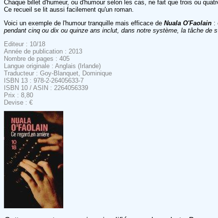
Chaque billet d'humeur, ou d'humour selon les cas, ne fait que trois ou quat
Ce recueil se lit aussi facilement qu'un roman.
Voici un exemple de l'humour tranquille mais efficace de
Nuala O'Faolain
: 
pendant cinq ou dix ou quinze ans inclut, dans notre système, la tâche de s
Editeur : 10/18
Année de publication : 2013
Nombre de pages : 405
Langue originale : Anglais (Irlande)
Traducteur : Goy-Blanquet, Dominique
ISBN 13 : 978-2-26405633-7
ISBN 10 / ASIN : 2264056339
Prix : 8,80
Devise : €