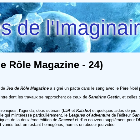
 de l'Imaginai
e Rôle Magazine - 24)
n de
Jeu de Rôle Magazine
a signé un pacte dans le sang avec le Père Noël po
intre dont les travaux se rapprochent de ceux de
Sandrine Gestin
, et celles
roniques, l'agenda, deux scénarii (
L5A
et
Kaïsho
) et quelques aides de jeu.
ôle qui m'intéresse particulièrement, le
Leagues of adventure
de l'éditeur
San
tiques de la deuxième édition de
Descent
et d'un nouveau supplément pour l'
A
t variés tout en restant homogènes, hormis un obscur jeu vidéo.