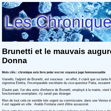
Les Chroniques
Brunetti et le mauvais augur
Donna
Mots clés : chronique avis livre polar escroc voyance juge homosexualite
Vianello, l'adjoint de Brunetti, est soucieux : en effet, il craint que sa tant
signorina Elettra, l'incomparable secrétaire du vice-questeur Patta, essaient 
D'autre part, l'un des amis d'enfance de Brunetti, employé à la mairie, vient
fonctionnaire exemplaire, n'y serait pas étranger.
Rien de tout cela ne semble très urgent au commissaire, dans une Venise éc
il est rappelé en ville : Araldo Fontana vient d'être assassiné.