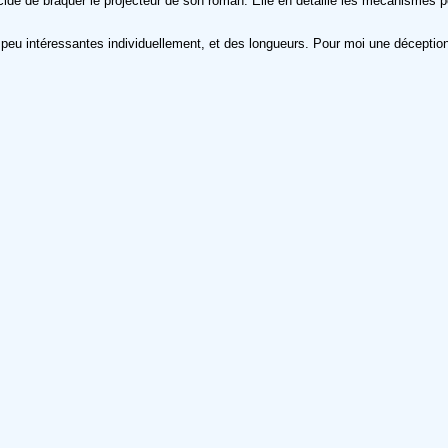
décidé de braquer le projecteur de son roman. Elle en détaille les mécanismes 
peu intéressantes individuellement, et des longueurs. Pour moi une déception, 