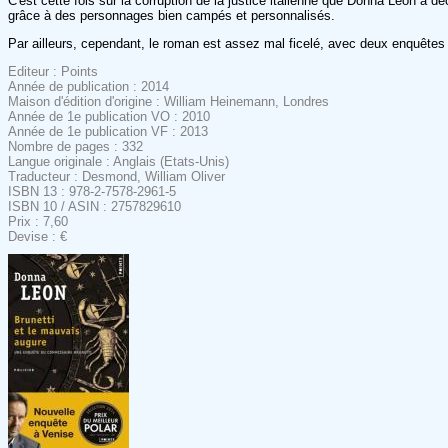
C'est cette fois sur la corruption de la justice italienne que Donna Leon a 
grâce à des personnages bien campés et personnalisés.
Par ailleurs, cependant, le roman est assez mal ficelé, avec deux enquêtes 
Editeur : Points
Année de publication : 2014
Maison d'édition d'origine : William Heinemann, Londres
Année de 1e publication VO : 2010
Année de 1e publication VF : 2013
Nombre de pages : 332
Langue originale : Anglais (Etats-Unis)
Traducteur : Desmond, William Oliver
ISBN 13 : 978-2-7578-2961-5
ISBN 10 / ASIN : 2757829610
Prix : 7,60
Devise : €