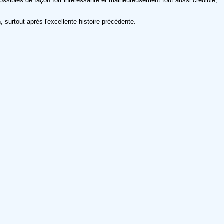
possibles de façon fort intéressante et malheureusement tout aussi crédible,
surtout après l'excellente histoire précédente.