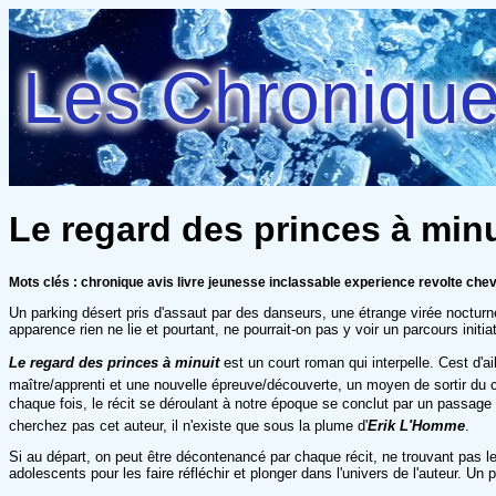
Les Chroniques
Le regard des princes à minu
Mots clés : chronique avis livre jeunesse inclassable experience revolte chev
Un parking désert pris d'assaut par des danseurs, une étrange virée nocturne 
apparence rien ne lie et pourtant, ne pourrait-on pas y voir un parcours initi
Le regard des princes à minuit
est un court roman qui interpelle. Cest d'
maître/apprenti et une nouvelle épreuve/découverte, un moyen de sortir du ca
chaque fois, le récit se déroulant à notre époque se conclut par un passage d
cherchez pas cet auteur, il n'existe que sous la plume d'
Erik L'Homme
.
Si au départ, on peut être décontenancé par chaque récit, ne trouvant pas le l
adolescents pour les faire réfléchir et plonger dans l'univers de l'auteur. Un