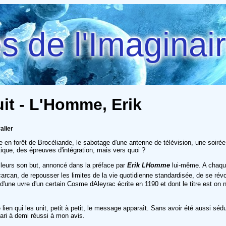
 de l'Imaginai
it - L'Homme, Erik
alier
en forêt de Brocéliande, le sabotage d'une antenne de télévision, une soirée d
atique, des épreuves d'intégration, mais vers quoi ?
ailleurs son but, annoncé dans la préface par
Erik LHomme
lui-même. A chaque
rcan, de repousser les limites de la vie quotidienne standardisée, de se révol
'une uvre d'un certain Cosme dAleyrac écrite en 1190 et dont le titre est on
ien qui les unit, petit à petit, le message apparaît. Sans avoir été aussi sédui
 pari à demi réussi à mon avis.