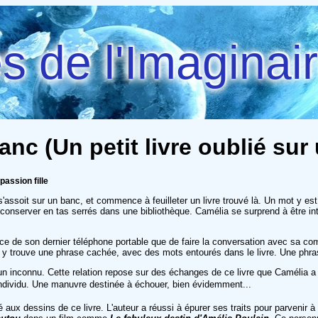
 de l'Imaginai
banc (Un petit livre oublié sur
assion fille
'assoit sur un banc, et commence à feuilleter un livre trouvé là. Un mot y est 
 conserver en tas serrés dans une bibliothèque. Camélia se surprend à être int
tice de son dernier téléphone portable que de faire la conversation avec sa co
le y trouve une phrase cachée, avec des mots entourés dans le livre. Une phrase
 inconnu. Cette relation repose sur des échanges de ce livre que Camélia a dé
ndividu. Une manuvre destinée à échouer, bien évidemment...
lé aux dessins de ce livre. L'auteur a réussi à épurer ses traits pour parvenir 