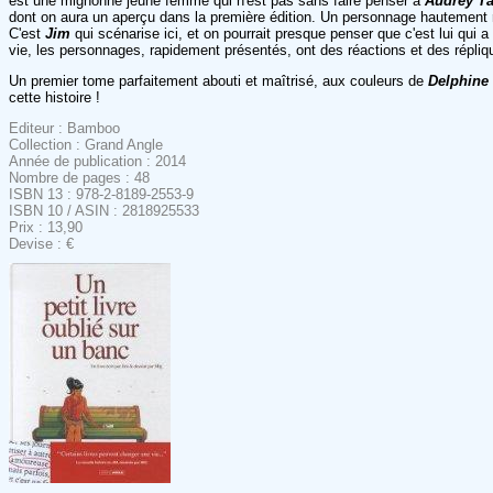
est une mignonne jeune femme qui n'est pas sans faire penser à
Audrey T
dont on aura un aperçu dans la première édition. Un personnage hautement r
C'est
Jim
qui scénarise ici, et on pourrait presque penser que c'est lui qu
vie, les personnages, rapidement présentés, ont des réactions et des réplique
Un premier tome parfaitement abouti et maîtrisé, aux couleurs de
Delphine
cette histoire !
Editeur : Bamboo
Collection : Grand Angle
Année de publication : 2014
Nombre de pages : 48
ISBN 13 : 978-2-8189-2553-9
ISBN 10 / ASIN : 2818925533
Prix : 13,90
Devise : €