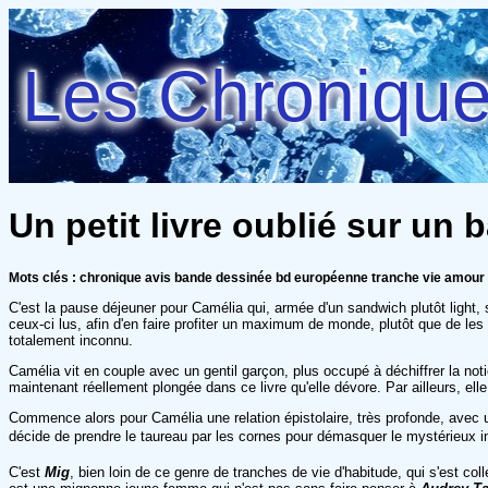
Les Chroniques
Un petit livre oublié sur un 
Mots clés : chronique avis bande dessinée bd européenne tranche vie amour p
C'est la pause déjeuner pour Camélia qui, armée d'un sandwich plutôt light, s
ceux-ci lus, afin d'en faire profiter un maximum de monde, plutôt que de les
totalement inconnu.
Camélia vit en couple avec un gentil garçon, plus occupé à déchiffrer la no
maintenant réellement plongée dans ce livre qu'elle dévore. Par ailleurs, el
Commence alors pour Camélia une relation épistolaire, très profonde, avec un
décide de prendre le taureau par les cornes pour démasquer le mystérieux i
C'est
Mig
, bien loin de ce genre de tranches de vie d'habitude, qui s'est col