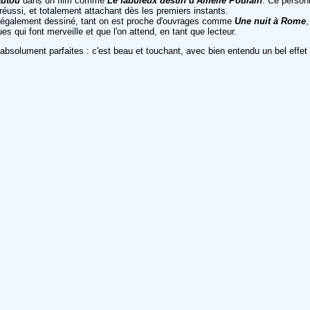
autou
dans un film comme
Le fabuleux destin d'Amélie Poulain
. Ce personn
éussi, et totalement attachant dès les premiers instants.
i a également dessiné, tant on est proche d'ouvrages comme
Une nuit à Rome
s qui font merveille et que l'on attend, en tant que lecteur.
absolument parfaites : c'est beau et touchant, avec bien entendu un bel effet