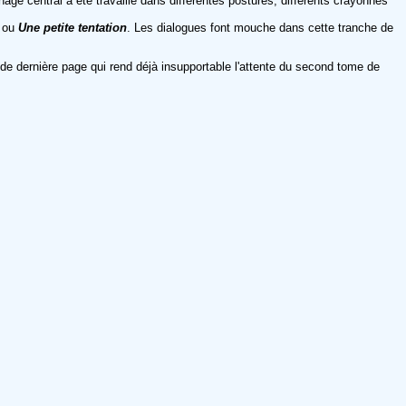
age central a été travaillé dans différentes postures, différents crayonnés
, ou
Une petite tentation
. Les dialogues font mouche dans cette tranche de
 de dernière page qui rend déjà insupportable l'attente du second tome de