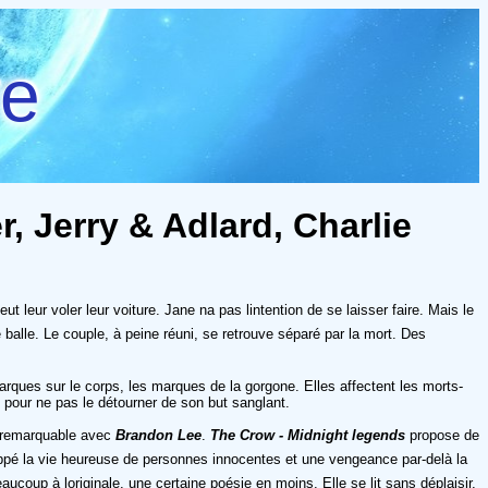
re
r, Jerry & Adlard, Charlie
 leur voler leur voiture. Jane na pas lintention de se laisser faire. Mais le
balle. Le couple, à peine réuni, se retrouve séparé par la mort. Des
rques sur le corps, les marques de la gorgone. Elles affectent les morts-
 pour ne pas le détourner de son but sanglant.
s remarquable avec
Brandon Lee
.
The Crow - Midnight legends
propose de
stoppé la vie heureuse de personnes innocentes et une vengeance par-delà la
ucoup à loriginale, une certaine poésie en moins. Elle se lit sans déplaisir,