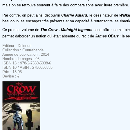
mais on se retrouve souvent à faire des comparaisons avec luvre première.
Par contre, on peut ainsi découvrir
Charlie Adlard
, le dessinateur de
Walki
beaucoup les encrages très présents et sa capacité à retranscrire les émoti
Ce premier volume de
The Crow - Midnight legends
nous offre une histoi
permet daborder un notion qui était absente du récit de
James OBarr
: le re
Editeur : Delcourt
Collection : Contrebande
Année de publication : 2014
Nombre de pages : 96
ISBN 13 : 978-2-7560-5038-6
ISBN 10 / ASIN : 2756050385
Prix : 13,95
Devise : €