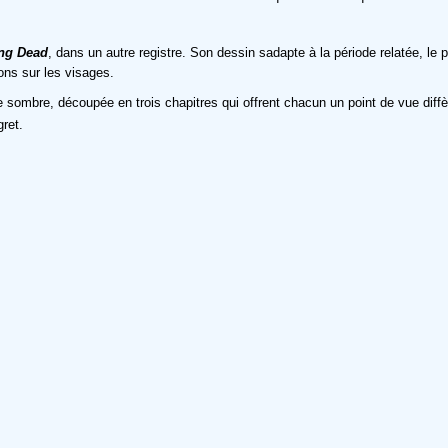
ng Dead
, dans un autre registre. Son dessin sadapte à la période relatée, le pa
ons sur les visages.
re sombre, découpée en trois chapitres qui offrent chacun un point de vue di
gret.