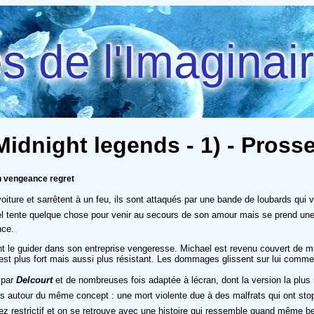
 de l'Imaginai
idnight legends - 1) - Prosse
n vengeance regret
iture et sarrêtent à un feu, ils sont attaqués par une bande de loubards qui veut
ael tente quelque chose pour venir au secours de son amour mais se prend une 
nce.
t le guider dans son entreprise vengeresse. Michael est revenu couvert de ma
 est plus fort mais aussi plus résistant. Les dommages glissent sur lui comme
 par
Delcourt
et de nombreuses fois adaptée à lécran, dont la version la plu
ujours autour du même concept : une mort violente due à des malfrats qui ont 
sez restrictif et on se retrouve avec une histoire qui ressemble quand même bea