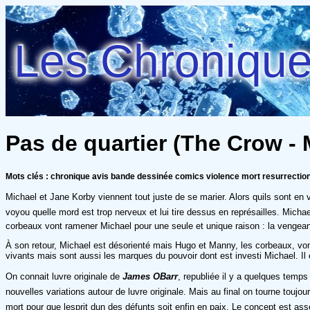
Les Chroniques
Pas de quartier (The Crow - M
Mots clés : chronique avis bande dessinée comics violence mort resurrectio
Michael et Jane Korby viennent tout juste de se marier. Alors quils sont en vo
voyou quelle mord est trop nerveux et lui tire dessus en représailles. Mich
corbeaux vont ramener Michael pour une seule et unique raison : la vengea
À son retour, Michael est désorienté mais Hugo et Manny, les corbeaux, von
vivants mais sont aussi les marques du pouvoir dont est investi Michael. Il
On connait luvre originale de
James OBarr
, republiée il y a quelques temps
nouvelles variations autour de luvre originale. Mais au final on tourne to
mort pour que lesprit dun des défunts soit enfin en paix. Le concept est as