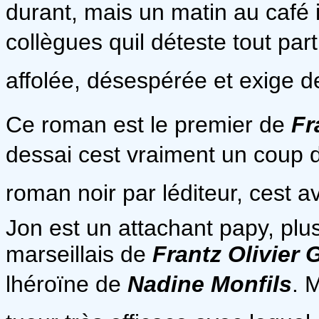
durant, mais un matin au café 
collègues quil déteste tout par
affolée, désespérée et exige de
Ce roman est le premier de
Fr
dessai cest vraiment un coup
roman noir par léditeur, cest 
Jon est un attachant papy, plu
marseillais de
Frantz Olivier 
lhéroïne de
Nadine Monfils
. 