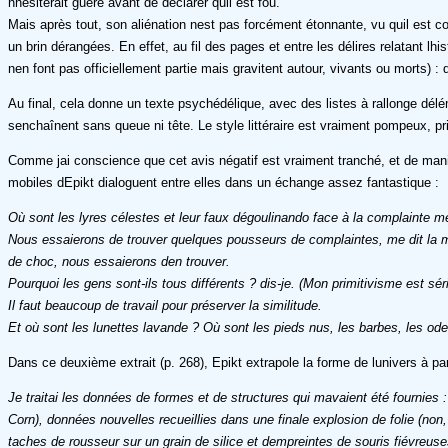
nhésiterait guère avant de déclarer quil est fou.
Mais après tout, son aliénation nest pas forcément étonnante, vu quil est 
un brin dérangées. En effet, au fil des pages et entre les délires relatant l
nen font pas officiellement partie mais gravitent autour, vivants ou morts)
Au final, cela donne un texte psychédélique, avec des listes à rallonge dél
senchaînent sans queue ni tête. Le style littéraire est vraiment pompeux, priv
Comme jai conscience que cet avis négatif est vraiment tranché, et de man
mobiles dEpikt dialoguent entre elles dans un échange assez fantastique :
Où sont les lyres célestes et leur faux dégoulinando face à la complainte mé
Nous essaierons de trouver quelques pousseurs de complaintes, me dit la m
de choc, nous essaierons den trouver.
Pourquoi les gens sont-ils tous différents ? dis-je. (Mon primitivisme est 
Il faut beaucoup de travail pour préserver la similitude.
Et où sont les lunettes lavande ? Où sont les pieds nus, les barbes, les od
Dans ce deuxième extrait (p. 268), Epikt extrapole la forme de lunivers à p
Je traitai les données de formes et de structures qui mavaient été fournies
Corn), données nouvelles recueillies dans une finale explosion de folie (non
taches de rousseur sur un grain de silice et dempreintes de souris fiévreus