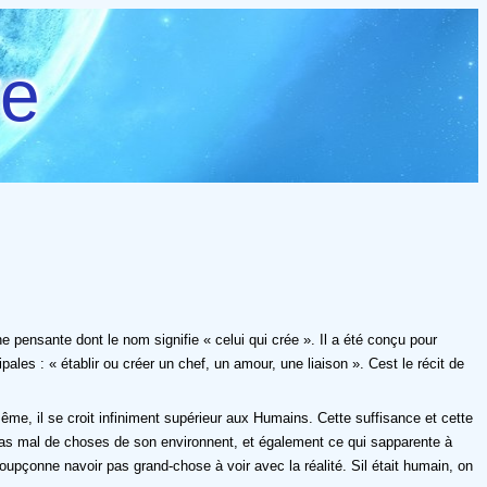
re
hine pensante dont le nom signifie « celui qui crée ». Il a été conçu pour
ales : « établir ou créer un chef, un amour, une liaison ». Cest le récit de
i-même, il se croit infiniment supérieur aux Humains. Cette suffisance et cette
ir pas mal de choses de son environnent, et également ce qui sapparente à
oupçonne navoir pas grand-chose à voir avec la réalité. Sil était humain, on