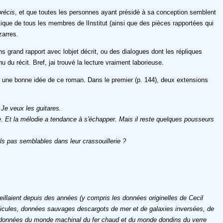
précis
, et que toutes les personnes ayant présidé à sa conception semblent
tique de tous les membres de lInstitut (ainsi que des pièces rapportées qui
zarres.
 grand rapport avec lobjet décrit, ou des dialogues dont les répliques
 du récit. Bref, jai trouvé la lecture vraiment laborieuse.
nt une bonne idée de ce roman. Dans le premier (p. 144), deux extensions
Je veux les guitares.
te. Et la mélodie a tendance à s'échapper. Mais il reste quelques pousseurs
ls pas semblables dans leur crassouillerie ?
ueillaient depuis des années (y compris les données originelles de Cecil
ridicules, données sauvages descargots de mer et de galaxies inversées, de
ux), données du monde machinal du fer chaud et du monde dondins du verre