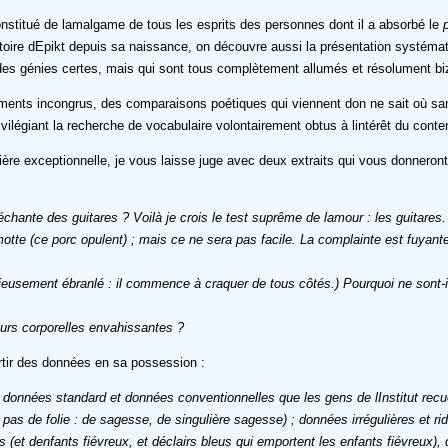
constitué de lamalgame de tous les esprits des personnes dont il a absorbé le
histoire dEpikt depuis sa naissance, on découvre aussi la présentation systéma
 : des génies certes, mais qui sont tous complètement allumés et résolument bi
éments incongrus, des comparaisons poétiques qui viennent don ne sait où sans
ilégiant la recherche de vocabulaire volontairement obtus à lintérêt du contenu
ière exceptionnelle, je vous laisse juge avec deux extraits qui vous donnero
chante des guitares ? Voilà je crois le test suprême de lamour : les guitares. 
otte (ce porc opulent) ; mais ce ne sera pas facile. La complainte est fuyan
sérieusement ébranlé : il commence à craquer de tous côtés.) Pourquoi ne sont-i
eurs corporelles envahissantes ?
artir des données en sa possession :
 : données standard et données conventionnelles que les gens de lInstitut rec
, pas de folie : de sagesse, de singulière sagesse) ; données irrégulières et 
es (et denfants fiévreux, et déclairs bleus qui emportent les enfants fiévre