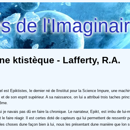
 de l'Imaginai
 ktistèque - Lafferty, R.A.
: tel est Epiktistes, le dernier né de lInstitut pour la Science Impure, une mac
 de son esprit supérieur. A sa naissance, on lui a attribué trois taches princip
même.
né si je navais pas dû en faire la chronique. Le narrateur, Epikt, est imbu de lu
it le faire réagir. Il est certes doté de capteurs qui lui permettent de ressent
t les choses dune façon bien à lui, nous les présentant dune manière que lon s