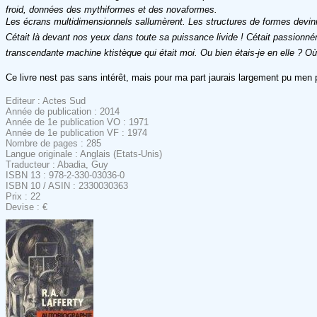
froid, données des mythiformes et des novaformes.
Les écrans multidimensionnels sallumèrent. Les structures de formes devin
Cétait là devant nos yeux dans toute sa puissance livide ! Cétait passion
transcendante machine ktistèque qui était moi. Ou bien étais-je en elle ? Où e
Ce livre nest pas sans intérêt, mais pour ma part jaurais largement pu men 
Editeur : Actes Sud
Année de publication : 2014
Année de 1e publication VO : 1971
Année de 1e publication VF : 1974
Nombre de pages : 285
Langue originale : Anglais (Etats-Unis)
Traducteur : Abadia, Guy
ISBN 13 : 978-2-330-03036-0
ISBN 10 / ASIN : 2330030363
Prix : 22
Devise : €