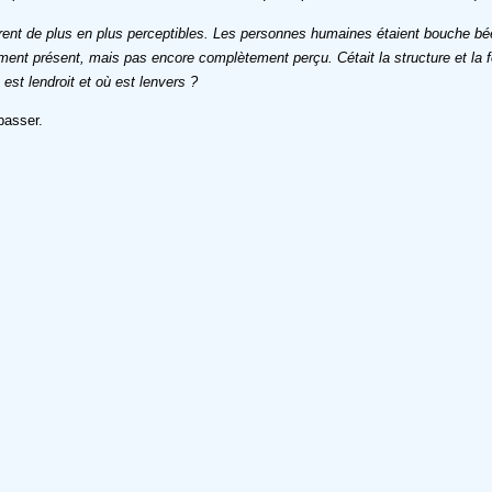
rent de plus en plus perceptibles. Les personnes humaines étaient bouche bé
nément présent, mais pas encore complètement perçu. Cétait la structure et l
st lendroit et où est lenvers ?
passer.