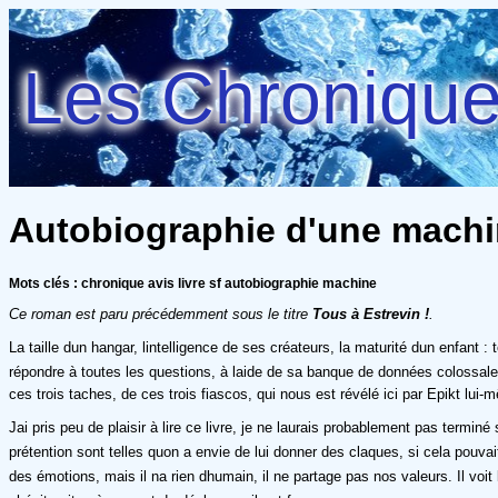
Les Chroniques
Autobiographie d'une machine
Mots clés : chronique avis livre sf autobiographie machine
Ce roman est paru précédemment sous le titre
Tous à Estrevin !
.
La taille dun hangar, lintelligence de ses créateurs, la maturité dun enfant 
répondre à toutes les questions, à laide de sa banque de données colossale et
ces trois taches, de ces trois fiascos, qui nous est révélé ici par Epikt lui-
Jai pris peu de plaisir à lire ce livre, je ne laurais probablement pas termi
prétention sont telles quon a envie de lui donner des claques, si cela pouva
des émotions, mais il na rien dhumain, il ne partage pas nos valeurs. Il voi