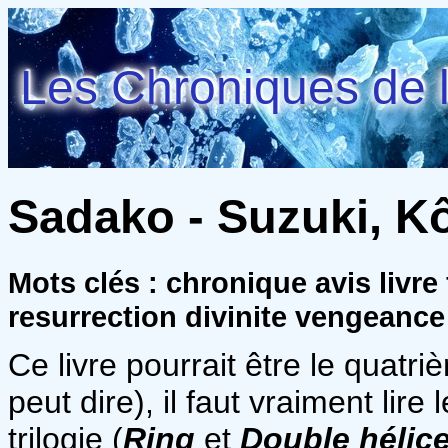
Les Chroniques de l
Sadako - Suzuki, Kô
Mots clés : chronique avis livre
resurrection divinite vengeance
Ce livre pourrait être le quatr
peut dire), il faut vraiment lir
trilogie (
Ring
et
Double hélic