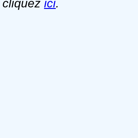
cliquez
ici
.