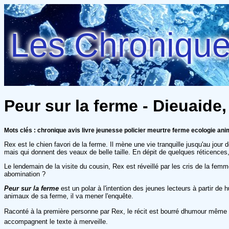
Les Chroniques
Peur sur la ferme - Dieuaide
Mots clés : chronique avis livre jeunesse policier meurtre ferme ecologie ani
Rex est le chien favori de la ferme. Il mène une vie tranquille jusqu'au jour
mais qui donnent des veaux de belle taille. En dépit de quelques réticences
Le lendemain de la visite du cousin, Rex est réveillé par les cris de la fem
abomination ?
Peur sur la ferme
est un polar à l'intention des jeunes lecteurs à partir d
animaux de sa ferme, il va mener l'enquête.
Raconté à la première personne par Rex, le récit est bourré dhumour même si 
accompagnent le texte à merveille.