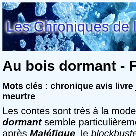
Les Chroniques de l
Au bois dormant - F
Mots clés : chronique avis livre
meurtre
Les contes sont très à la mod
dormant
semble particulièreme
après
Maléfique
, le
blockbust