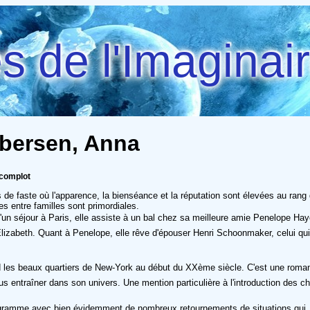
 de l'Imaginai
dbersen, Anna
 complot
e faste où l'apparence, la bienséance et la réputation sont élevées au rang d
s entre familles sont primordiales.
 d'un séjour à Paris, elle assiste à un bal chez sa meilleure amie Penelope Ha
Elizabeth. Quant à Penelope, elle rêve d'épouser Henri Schoonmaker, celui qui 
ond les beaux quartiers de New-York au début du XXème siècle. C'est une rom
 nous entraîner dans son univers. Une mention particulière à l'introduction de
amme avec bien évidemment de nombreux retournements de situations qui, s'i