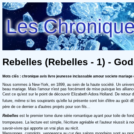
Les Chroniques
Rebelles (Rebelles - 1) - Go
Mots clés : chronique avis livre jeunesse inclassable amour societe mariage
Nous sommes à New-York, en 1899, au sein de la haute société. Un univers d
beau mariage. Mais l'amour n'est pas forcément de mise puisque les alliance
Cest ce qu'est sur le point de découvrir Elizabeth Adora Holland. De retour
future, même si les soupirants qu'elle lui présente sont loin d'être au goût d
père de ce dernier a d'autres projets pour son fils...
Rebelles
est le premier tome dune série romantique ayant pour toile de f
trompeuses. La lecture est simple, l'écriture agréable et l'auteur réussit à
savoir-vivre qui apporte un vrai plus au récit.
Mensonges, complots, vengeance au cur des salons mondains sont au progr