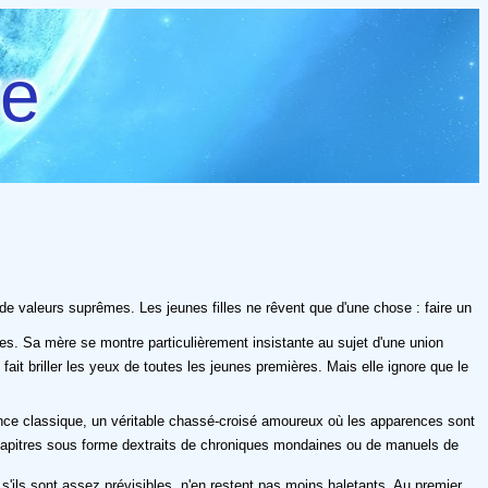
re
e valeurs suprêmes. Les jeunes filles ne rêvent que d'une chose : faire un
yes. Sa mère se montre particulièrement insistante au sujet d'une union
fait briller les yeux de toutes les jeunes premières. Mais elle ignore que le
ance classique, un véritable chassé-croisé amoureux où les apparences sont
s chapitres sous forme dextraits de chroniques mondaines ou de manuels de
ls sont assez prévisibles, n'en restent pas moins haletants. Au premier