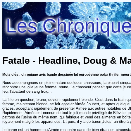
Les Chroniques
Fatale - Headline, Doug & M
Mots clés : chronique avis bande dessinée bd européenne polar thriller meu
Nous accompagnons en pleine nature quelques chasseurs, la plupart cinquanten
rencontre une jolie jeune femme, brune. Le chasseur pensait que cette jeune d
feu, l'abattant de sang froid...
La fille en question, brune, devient rapidement blonde. C'est dans le train q
femme, maintenant blonde, se fait appeler Aimée Joubert, et après quelque r
grâces, acceptant rapidement de présenter Aimée aux autres notables de Blé
Rapidement, Aimée est connue de tout le joli monde privilégié de Bléville, 
patrons de l'usine du même nom, qui fabrique et vend des aliments en boît
royalement malgré les apparences. Et puis, il y a ce baron Jules, un être à 
Le baron est un homme qu'Aimée rencontre dans de bien étranges circonstance