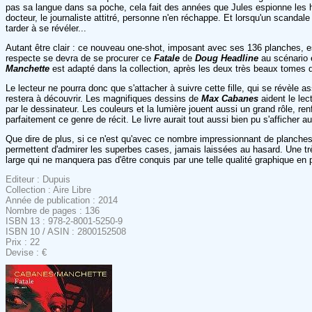
pas sa langue dans sa poche, cela fait des années que Jules espionne les hab
docteur, le journaliste attitré, personne n'en réchappe. Et lorsqu'un scanda
tarder à se révéler...
Autant être clair : ce nouveau one-shot, imposant avec ses 136 planches, e
respecte se devra de se procurer ce
Fatale
de
Doug Headline
au scénario
Manchette
est adapté dans la collection, après les deux très beaux tomes
Le lecteur ne pourra donc que s'attacher à suivre cette fille, qui se révèle 
restera à découvrir. Les magnifiques dessins de
Max Cabanes
aident le lec
par le dessinateur. Les couleurs et la lumière jouent aussi un grand rôle, 
parfaitement ce genre de récit. Le livre aurait tout aussi bien pu s'afficher a
Que dire de plus, si ce n'est qu'avec ce nombre impressionnant de planches,
permettent d'admirer les superbes cases, jamais laissées au hasard. Une trè
large qui ne manquera pas d'être conquis par une telle qualité graphique en p
Editeur : Dupuis
Collection : Aire Libre
Année de publication : 2014
Nombre de pages : 136
ISBN 13 : 978-2-8001-5250-9
ISBN 10 / ASIN : 2800152508
Prix : 22
Devise : €