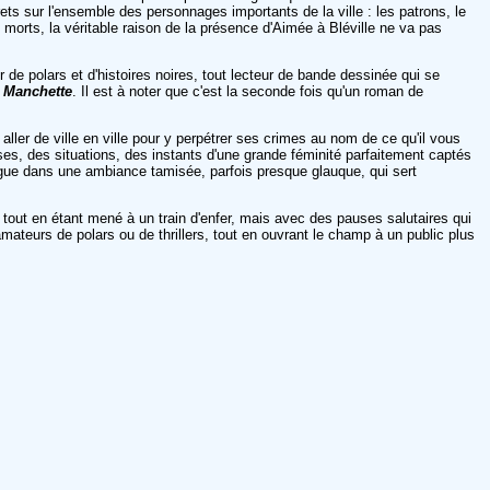
ts sur l'ensemble des personnages importants de la ville : les patrons, le
 morts, la véritable raison de la présence d'Aimée à Bléville ne va pas
r de polars et d'histoires noires, tout lecteur de bande dessinée qui se
k Manchette
. Il est à noter que c'est la seconde fois qu'un roman de
aller de ville en ville pour y perpétrer ses crimes au nom de ce qu'il vous
ses, des situations, des instants d'une grande féminité parfaitement captés
logue dans une ambiance tamisée, parfois presque glauque, qui sert
tout en étant mené à un train d'enfer, mais avec des pauses salutaires qui
ateurs de polars ou de thrillers, tout en ouvrant le champ à un public plus