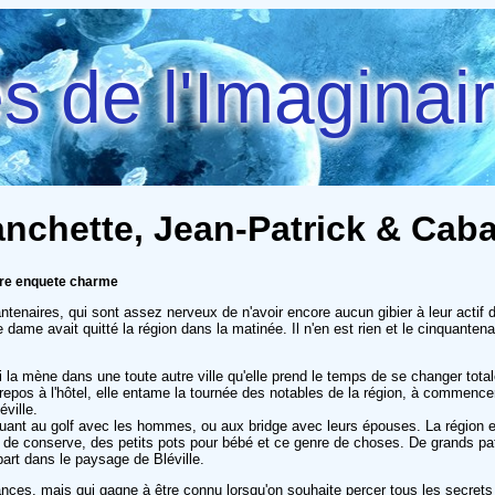
 de l'Imaginai
anchette, Jean-Patrick & Cab
rtre enquete charme
aires, qui sont assez nerveux de n'avoir encore aucun gibier à leur actif depu
ame avait quitté la région dans la matinée. Il n'en est rien et le cinquantena
ui la mène dans une toute autre ville qu'elle prend le temps de se changer total
epos à l'hôtel, elle entame la tournée des notables de la région, à commence
ville.
jouant au golf avec les hommes, ou aux bridge avec leurs épouses. La région 
e de conserve, des petits pots pour bébé et ce genre de choses. De grands pa
part dans le paysage de Bléville.
s, mais qui gagne à être connu lorsqu'on souhaite percer tous les secrets de B