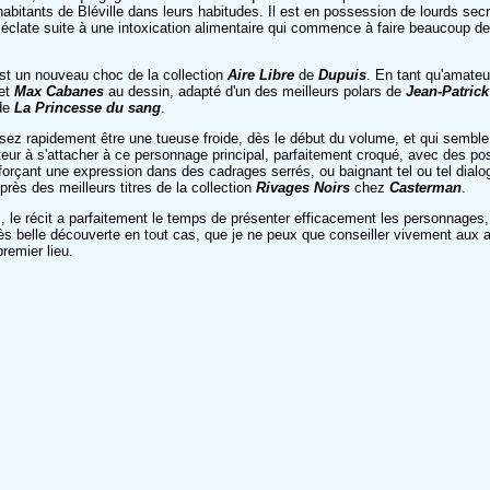
itants de Bléville dans leurs habitudes. Il est en possession de lourds secre
le éclate suite à une intoxication alimentaire qui commence à faire beaucoup de
st un nouveau choc de la collection
Aire Libre
de
Dupuis
. En tant qu'amateu
 et
Max Cabanes
au dessin, adapté d'un des meilleurs polars de
Jean-Patric
 de
La Princesse du sang
.
assez rapidement être une tueuse froide, dès le début du volume, et qui semble 
teur à s'attacher à ce personnage principal, parfaitement croqué, avec des po
renforçant une expression dans des cadrages serrés, ou baignant tel ou tel dia
uprès des meilleurs titres de la collection
Rivages Noirs
chez
Casterman
.
 le récit a parfaitement le temps de présenter efficacement les personnages, 
s belle découverte en tout cas, que je ne peux que conseiller vivement aux am
remier lieu.