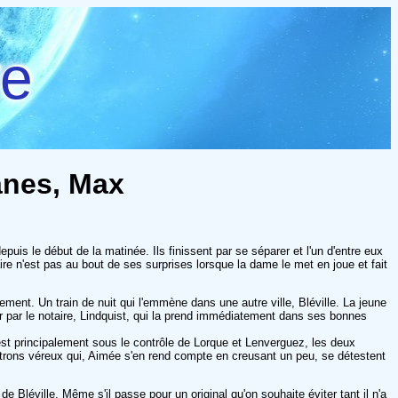
re
anes, Max
is le début de la matinée. Ils finissent par se séparer et l'un d'entre eux
ire n'est pas au bout de ses surprises lorsque la dame le met en joue et fait
ement. Un train de nuit qui l'emmène dans une autre ville, Bléville. La jeune
r par le notaire, Lindquist, qui la prend immédiatement dans ses bonnes
est principalement sous le contrôle de Lorque et Lenverguez, les deux
trons véreux qui, Aimée s'en rend compte en creusant un peu, se détestent
léville. Même s'il passe pour un original qu'on souhaite éviter tant il n'a