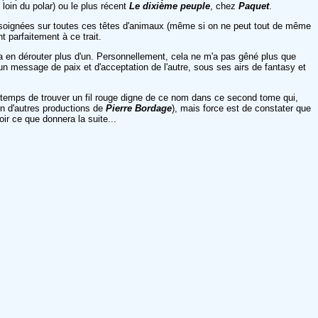
 loin du polar) ou le plus récent
Le dixième peuple
, chez
Paquet
.
soignées sur toutes ces têtes d'animaux (même si on ne peut tout de même
 parfaitement à ce trait.
ourra en dérouter plus d'un. Personnellement, cela ne m'a pas gêné plus que
n message de paix et d'acceptation de l'autre, sous ses airs de fantasy et
 le temps de trouver un fil rouge digne de ce nom dans ce second tome qui,
n d'autres productions de
Pierre Bordage
), mais force est de constater que
ir ce que donnera la suite...