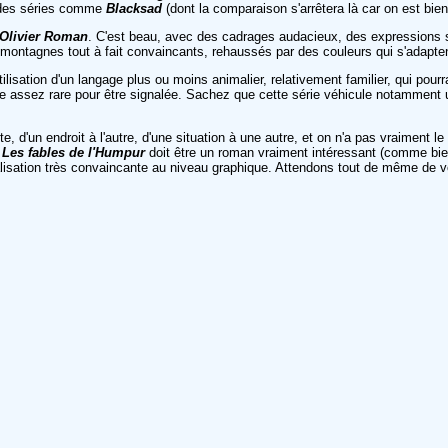
à des séries comme
Blacksad
(dont la comparaison s'arrêtera là car on est bien
Olivier Roman
. C'est beau, avec des cadrages audacieux, des expressions 
 montagnes tout à fait convaincants, rehaussés par des couleurs qui s'adaptent
'utilisation d'un langage plus ou moins animalier, relativement familier, qui p
me assez rare pour être signalée. Sachez que cette série véhicule notamment u
te, d'un endroit à l'autre, d'une situation à une autre, et on n'a pas vraiment
.
Les fables de l'Humpur
doit être un roman vraiment intéressant (comme bie
alisation très convaincante au niveau graphique. Attendons tout de même de vo