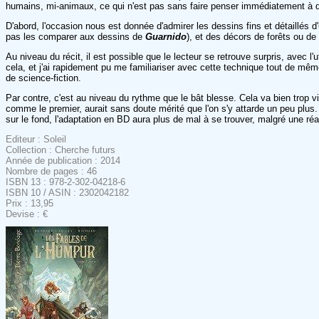
humains, mi-animaux, ce qui n'est pas sans faire penser immédiatement 
D'abord, l'occasion nous est donnée d'admirer les dessins fins et détaillés d'
pas les comparer aux dessins de
Guarnido
), et des décors de forêts ou de
Au niveau du récit, il est possible que le lecteur se retrouve surpris, avec l
cela, et j'ai rapidement pu me familiariser avec cette technique tout de mê
de science-fiction.
Par contre, c'est au niveau du rythme que le bât blesse. Cela va bien trop vi
comme le premier, aurait sans doute mérité que l'on s'y attarde un peu plus
sur le fond, l'adaptation en BD aura plus de mal à se trouver, malgré une ré
Editeur : Soleil
Collection : Cherche futurs
Année de publication : 2014
Nombre de pages : 46
ISBN 13 : 978-2-302-04218-6
ISBN 10 / ASIN : 2302042182
Prix : 13,95
Devise : €