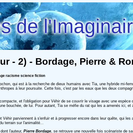
 de l'Imaginai
r - 2) - Bordage, Pierre & Ro
ge racisme science fiction
-cochon, qui est à la recherche de dieux humains avec Tia, une hybride mi-
canthropes à leur poursuite. Cette fois, c'est par les eaux que les deux comp
foule compacte, et l'obligation pour Véhir de se couvrir le visage avec une espèce
une bouchée, de lui. Pour autant, Tia se méfie du rat qui les a amenés ici, et 
t Véhir parviennent à s'enfuir et à progresser encore dans leur quête, qui le
u terrain sur l'animalité...
dont l'auteur,
Pierre Bordage
, se retrouve une nouvelle fois scénariste de sa