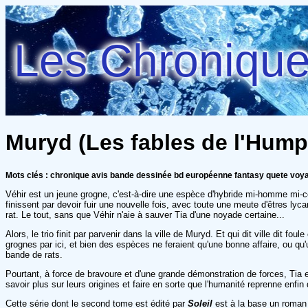
Les Chroniques
Muryd (Les fables de l'Humpu
Mots clés : chronique avis bande dessinée bd européenne fantasy quete voya
Véhir est un jeune grogne, c'est-à-dire une espèce d'hybride mi-homme mi
finissent par devoir fuir une nouvelle fois, avec toute une meute d'êtres ly
rat. Le tout, sans que Véhir n'aie à sauver Tia d'une noyade certaine...
Alors, le trio finit par parvenir dans la ville de Muryd. Et qui dit ville dit 
grognes par ici, et bien des espèces ne feraient qu'une bonne affaire, ou qu'
bande de rats.
Pourtant, à force de bravoure et d'une grande démonstration de forces, Tia e
savoir plus sur leurs origines et faire en sorte que l'humanité reprenne enfin d
Cette série dont le second tome est édité par
Soleil
est à la base un roman 