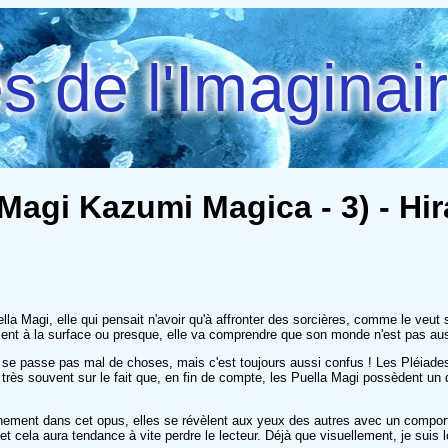
 de l'Imaginai
 Magi Kazumi Magica - 3) - Hi
lla Magi, elle qui pensait n'avoir qu'à affronter des sorcières, comme le veut
nt à la surface ou presque, elle va comprendre que son monde n'est pas aussi
e passe pas mal de choses, mais c'est toujours aussi confus ! Les Pléiades ne 
ès souvent sur le fait que, en fin de compte, les Puella Magi possèdent un des
inement dans cet opus, elles se révèlent aux yeux des autres avec un compor
 cela aura tendance à vite perdre le lecteur. Déjà que visuellement, je suis l