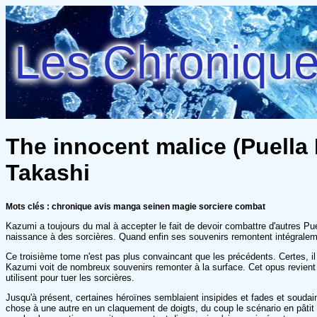
Les Chroniques
The innocent malice (Puella
Takashi
Mots clés : chronique avis manga seinen magie sorciere combat
Kazumi a toujours du mal à accepter le fait de devoir combattre d'autres Pue
naissance à des sorcières. Quand enfin ses souvenirs remontent intégraleme
Ce troisième tome n'est pas plus convaincant que les précédents. Certes, il s
Kazumi voit de nombreux souvenirs remonter à la surface. Cet opus revient tr
utilisent pour tuer les sorcières.
Jusqu'à présent, certaines héroïnes semblaient insipides et fades et souda
chose à une autre en un claquement de doigts, du coup le scénario en pâtit et